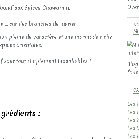
Over
 bœuf aux épices Chawarma,
e … sur des branches de laurier.
NO
MI
sson pleine de caractère et une marinade riche
épices orientales.
f sont tout simplement
inoubliables
!
Blog
fonct
CA
Les 
ngrédients :
Les 
Les 
Les 
Les 