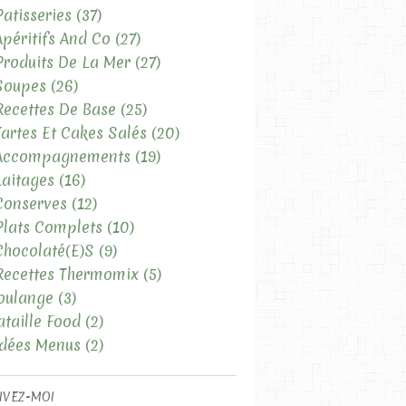
Patisseries
(37)
Apéritifs And Co
(27)
Produits De La Mer
(27)
Soupes
(26)
Recettes De Base
(25)
Tartes Et Cakes Salés
(20)
 Accompagnements
(19)
Laitages
(16)
Conserves
(12)
Plats Complets
(10)
Chocolaté(e)s
(9)
Recettes Thermomix
(5)
oulange
(3)
ataille Food
(2)
Idées Menus
(2)
IVEZ-MOI