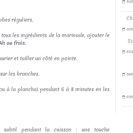
31/0
Ch
bes réguliers.
13/0
ous les ingrédients de la marinade, ajouter le
Sa
4h au frais
.
02/
urier et tailler un côté en pointe.
sur les branches.
19/0
(ou à la plancha) pendant 6 à 8 minutes en les
07/0
m subtil pendant la cuisson : une touche