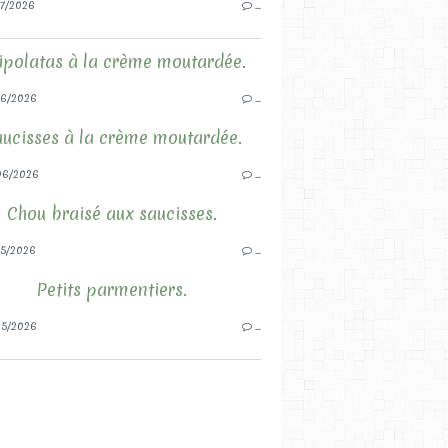
7/2026
…
ipolatas à la crème moutardée.
6/2026
…
ucisses à la crème moutardée.
06/2026
…
Chou braisé aux saucisses.
5/2026
…
Petits parmentiers.
5/2026
…