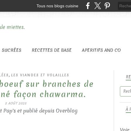
Tous nos blogs cuisine
S SUCRÉES
RECETTES DE BASE
APERITIFS AND CO
,
LÉES
LES VIANDES ET VOLAILLES
RE
 boeuf sur branches de
iné façon chawarma.
5 AOÛT 2025
À 
t Pap's et publié depuis Overblog
Voir