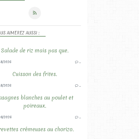
US AIMEREZ AUSSI :
Salade de riz mais pas que.
8/2026
…
Cuisson des frites.
8/2026
…
asagnes blanches au poulet et
poireaux.
08/2026
…
revettes crémeuses au chorizo.