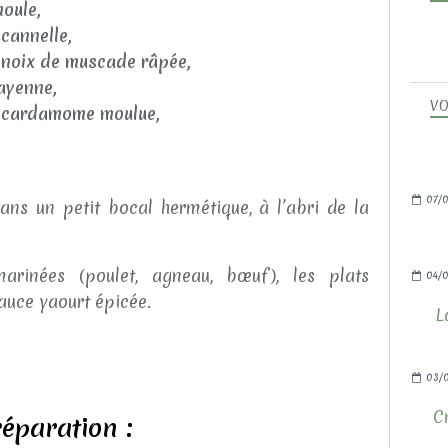
moule,
e
cannelle,
e
noix de muscade râpée,
ayenne,
VO
e
cardamome moulue,
07/0
ans un petit bocal hermétique, à l’abri de la
arinées (poulet, agneau, bœuf), les plats
04/0
uce yaourt épicée.
L
03/
C
éparation :