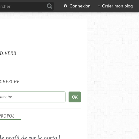
Connexion
+
Créer mon blog
DIVERS
CHERCHE
PROPOS
 le profil de
sur le portail