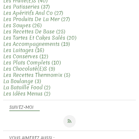
Les Fruité(e)s
(40)
Les Patisseries
(37)
Les Apéritifs And Co
(27)
Les Produits De La Mer
(27)
Les Soupes
(26)
Les Recettes De Base
(25)
Les Tartes Et Cakes Salés
(20)
Les Accompagnements
(19)
Les Laitages
(16)
Les Conserves
(12)
Les Plats Complets
(10)
Les Chocolaté(e)s
(9)
Les Recettes Thermomix
(5)
La Boulange
(3)
La Bataille Food
(2)
Les Idées Menus
(2)
SUIVEZ-MOI
VOUS AIMEREZ AUSSI :