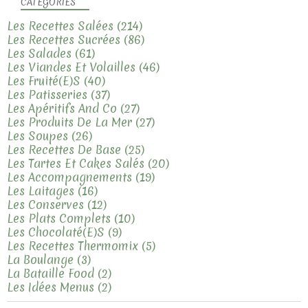
CATÉGORIES
Les Recettes Salées
(214)
Les Recettes Sucrées
(86)
Les Salades
(61)
Les Viandes Et Volailles
(46)
Les Fruité(e)s
(40)
Les Patisseries
(37)
Les Apéritifs And Co
(27)
Les Produits De La Mer
(27)
Les Soupes
(26)
Les Recettes De Base
(25)
Les Tartes Et Cakes Salés
(20)
Les Accompagnements
(19)
Les Laitages
(16)
Les Conserves
(12)
Les Plats Complets
(10)
Les Chocolaté(e)s
(9)
Les Recettes Thermomix
(5)
La Boulange
(3)
La Bataille Food
(2)
Les Idées Menus
(2)