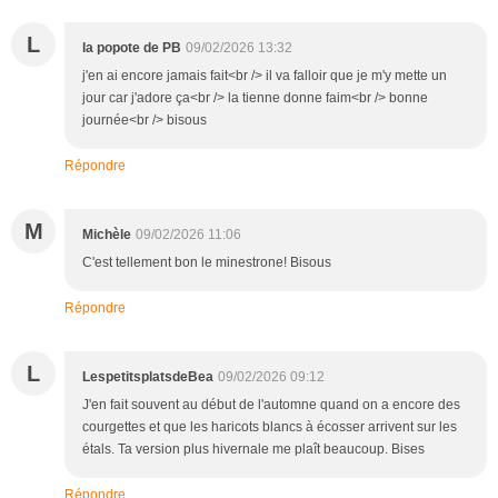
L
la popote de PB
09/02/2026 13:32
j'en ai encore jamais fait<br /> il va falloir que je m'y mette un
jour car j'adore ça<br /> la tienne donne faim<br /> bonne
journée<br /> bisous
Répondre
M
Michèle
09/02/2026 11:06
C'est tellement bon le minestrone! Bisous
Répondre
L
LespetitsplatsdeBea
09/02/2026 09:12
J'en fait souvent au début de l'automne quand on a encore des
courgettes et que les haricots blancs à écosser arrivent sur les
étals. Ta version plus hivernale me plaît beaucoup. Bises
Répondre