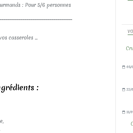
urmands : Pour 5/6 personnes
___________________________________
VO
vos casseroles ...
Cru
05/
ngrédients :
22/0
11/0
e,
,