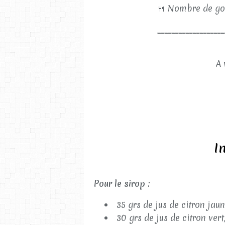
🍴
Nombre de go
___________________
A 
I
Pour le sirop :
35 grs de jus de citron jaun
30 grs de jus de citron vert