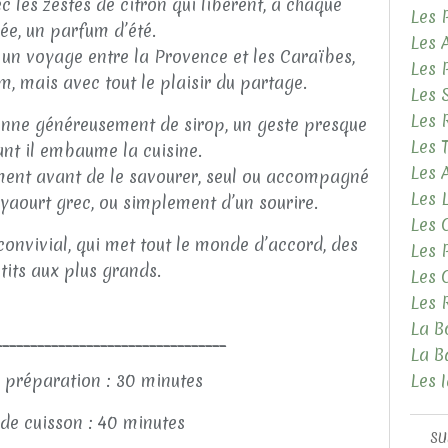
c les zestes de citron qui libèrent, à chaque
Les 
ée, un parfum d’été.
Les 
un voyage entre la Provence et les Caraïbes,
Les 
, mais avec tout le plaisir du partage.
Les 
Les 
eonne généreusement de sirop, un geste presque
Les 
ant il embaume la cuisine.
Les
ement avant de le savourer, seul ou accompagné
Les 
yaourt grec, ou simplement d’un sourire.
Les 
convivial, qui met tout le monde d’accord, des
Les 
tits aux plus grands.
Les 
Les 
La B
_________________________________
La B
 préparation : 30 minutes
Les 
de cuisson : 40 minutes
SU