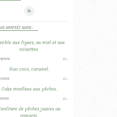
US AIMEREZ AUSSI :
mble aux figues, au miel et aux
noisettes.
08/2026
…
Flan coco, caramel.
7/2026
…
Cake moelleux aux pêches.
7/2026
…
Confiture de pêches jaunes au
romarin.