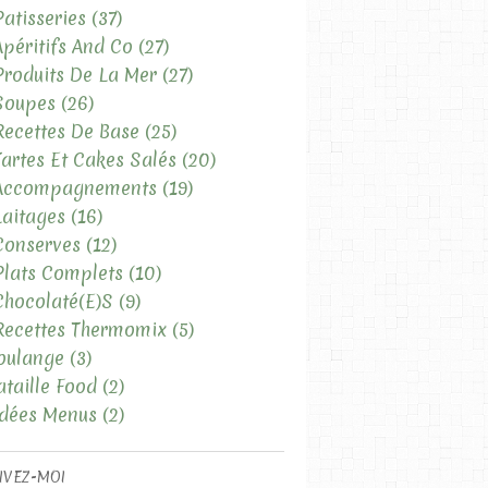
Patisseries
(37)
Apéritifs And Co
(27)
Produits De La Mer
(27)
Soupes
(26)
Recettes De Base
(25)
Tartes Et Cakes Salés
(20)
 Accompagnements
(19)
Laitages
(16)
Conserves
(12)
Plats Complets
(10)
Chocolaté(e)s
(9)
Recettes Thermomix
(5)
oulange
(3)
ataille Food
(2)
Idées Menus
(2)
IVEZ-MOI