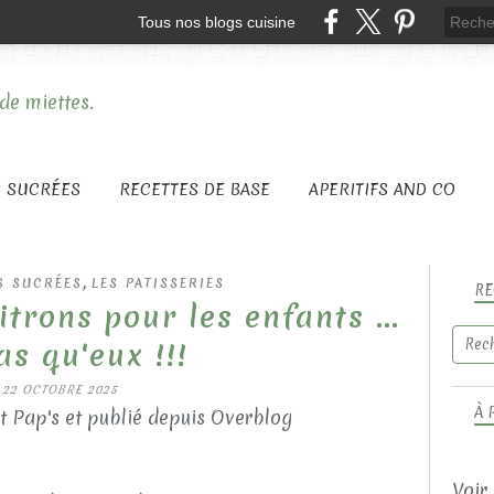
Tous nos blogs cuisine
S SUCRÉES
RECETTES DE BASE
APERITIFS AND CO
,
S SUCRÉES
LES PATISSERIES
RE
trons pour les enfants ...
as qu'eux !!!
22 OCTOBRE 2025
À 
t Pap's et publié depuis Overblog
Voir