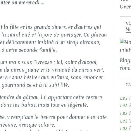
uter du mercredi ...
Over
NO
 la fête et les grands dîners, et d’autres qui
MI
la simplicité et la joie de partager. Ce gâteau
 et délicatement imbibé d’un sirop citronné,
 à cette seconde famille.
Blog
um mais sans l’ivresse : ici, point d’alcool,
fonct
 du citron jaune et la vivacité du citron vert.
servir sans hésiter aux enfants, sans renoncer
 gourmandise et à la subtilité.
CA
tendre du gâteau, lui apportant cette texture
Les 
dans les babas, mais tout en légèreté.
Les 
Les 
itée, y remplace le beurre pour donner une note
Les 
néenne, presque solaire.
Les 