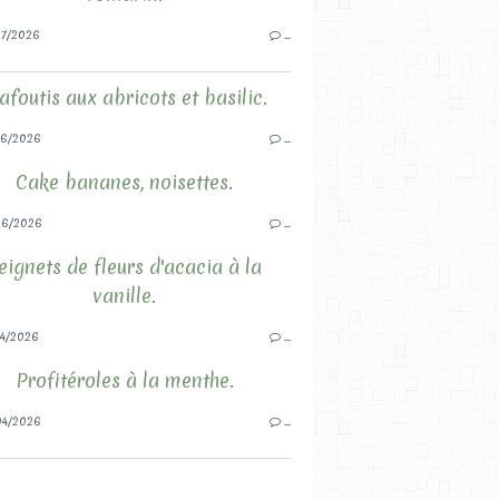
7/2026
…
afoutis aux abricots et basilic.
6/2026
…
Cake bananes, noisettes.
06/2026
…
eignets de fleurs d'acacia à la
vanille.
4/2026
…
Profitéroles à la menthe.
4/2026
…