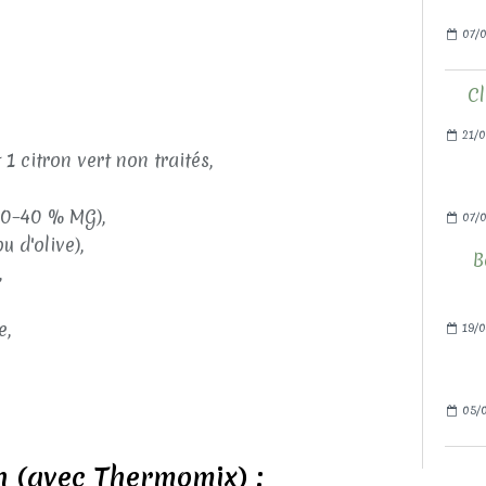
07/0
Cl
21/0
1 citron vert non traités,
30–40 % MG),
07/
u d'olive),
B
,
e,
19/0
05/0
n (avec Thermomix) :