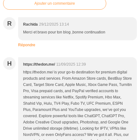
Ajouter un commentaire
R
Rachida
29/12/2025 13:14
Merci et bravo pour ton blog ,bonne continuation
Répondre
H
https://thedon.me/
11/09/2025 12:39
https://thedon.me/ is your go-to destination for premium digital
products and services. From Amazon Store cards, BestBuy Store
Card, Target Store Card, Apple Music, Xbox Game Pass, Turnitin
Pro, Visa prepaid cards, and PayPal verified accounts to
streaming services like Netflix, Spotify Premium, Hbo Max,
Shahid Vip, Hulu, TV4 Play, Fubo TV, UFC Premium, ESPN
Plus, Paramount Plus and YouTube upgrades, we’ve got you
covered. Explore powerful tools like ChatGPT, ChatGPT Pro,
Adobe Creative Cloud upgrades, Photoshop, and Google One
Drive unlimited storage (lifetime). Looking for IPTV, VPNs like
NordVPN, or even OnlyFans access? We’ve got it all. Plus, our