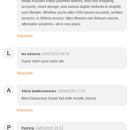
range includes crypto payment options, food and shopping
accounts, cloud storage, and various digital methods to simplify
your lifestyle. Whether you're after USD-based accounts, verified
services, or lifetime access, https://thedon.me/ delivers secure,
affordable solutions—all in one place.
Répondre
L
les astuces
15/07/2025 08:35
Super merci pour votre site
Répondre
A
Alicia baldessaveurs
19/06/2025 17:20
Merci beaucoup d'avoir fait cette recette, bisous
Répondre
P
Patricia
16/05/2025 18:12