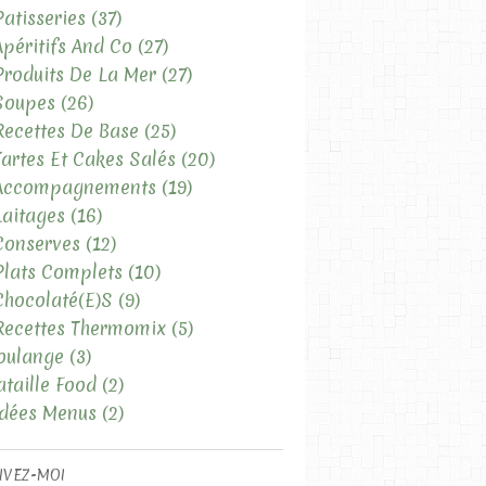
Patisseries
(37)
Apéritifs And Co
(27)
Produits De La Mer
(27)
Soupes
(26)
Recettes De Base
(25)
Tartes Et Cakes Salés
(20)
 Accompagnements
(19)
Laitages
(16)
Conserves
(12)
Plats Complets
(10)
Chocolaté(e)s
(9)
Recettes Thermomix
(5)
oulange
(3)
ataille Food
(2)
Idées Menus
(2)
IVEZ-MOI