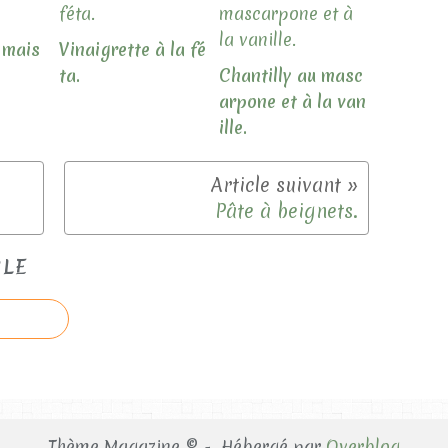
 mais
Vinaigrette à la fé
ta.
Chantilly au masc
arpone et à la van
ille.
Pâte à beignets.
CLE
Thème Magazine © - Hébergé par
Overblog