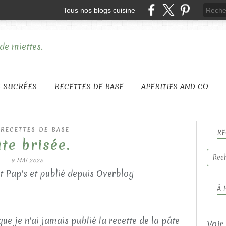
Tous nos blogs cuisine
S SUCRÉES
RECETTES DE BASE
APERITIFS AND CO
 RECETTES DE BASE
RE
te brisée.
9 MAI 2025
t Pap's et publié depuis Overblog
À 
e je n'ai jamais publié la recette de la pâte
Voir