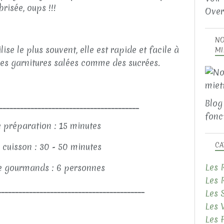
brisée, oups !!!
Over
NO
lise le plus souvent, elle est rapide et facile à
MI
c des garnitures salées comme des sucrées.
Blog
________________________________________
fonct
 préparation : 15 minutes
CA
cuisson : 30 - 50 minutes
Les 
 gourmands : 6 personnes
Les 
__________________________________________
Les 
Les 
Les 