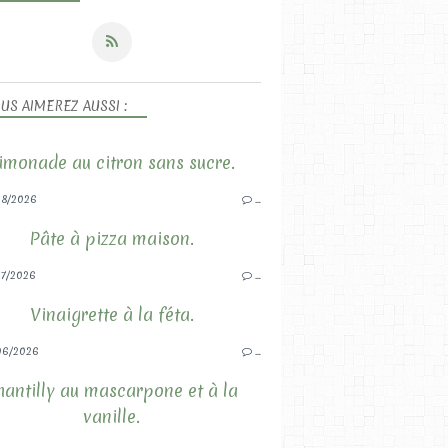
US AIMEREZ AUSSI :
imonade au citron sans sucre.
8/2026
…
Pâte à pizza maison.
7/2026
…
Vinaigrette à la féta.
06/2026
…
hantilly au mascarpone et à la
vanille.