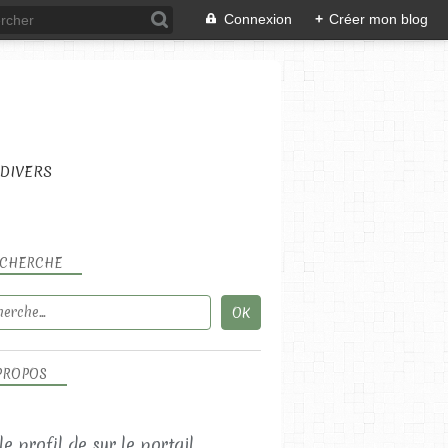
Connexion
+
Créer mon blog
DIVERS
CHERCHE
PROPOS
 le profil de
sur le portail