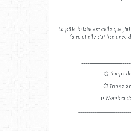
La pâte brisée est celle que j'uti
faire et elle s'utilise ave
________________________
⏱
Temps de
⏱
Temps de 
🍴
Nombre de
_________________________