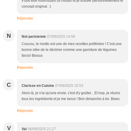
Il doit être nourrissant ce risotto! et je trouver personnellement le
concept original. :)
Répondre
N
Not parisienne
07/09/2025 14:56
Coucou, le risotto est une de mes recettes préférées ! C'est une
bonne idée de le décliner comme une garniture de légumes
farcis! Bisous
Répondre
C
Clarisse en Cuisine
07/09/2025 10:53
Alors là, je n'ai qu'une envie, c'est d'y goûter... Et hop, je réunis
tous les ingrédients et je me lance ! Bon dimanche à toi. Bises
Répondre
V
Val
06/09/2025 21:27