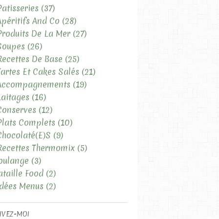
Patisseries
(37)
Apéritifs And Co
(28)
Produits De La Mer
(27)
Soupes
(26)
Recettes De Base
(25)
Tartes Et Cakes Salés
(21)
 Accompagnements
(19)
Laitages
(16)
Conserves
(12)
Plats Complets
(10)
Chocolaté(e)s
(9)
Recettes Thermomix
(5)
oulange
(3)
ataille Food
(2)
Idées Menus
(2)
IVEZ-MOI