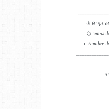
__________________
⏱
Temps de
⏱
Temps de
🍴
Nombre de
___________________
A 