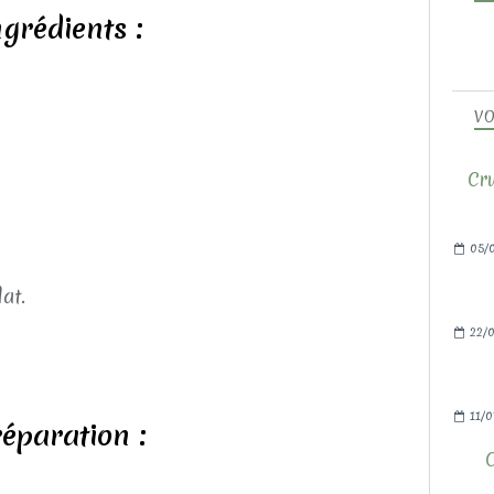
ngrédients :
VO
Cru
05/
at.
22/0
11/0
éparation :