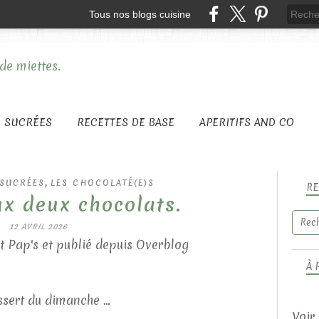
Tous nos blogs cuisine
S SUCRÉES
RECETTES DE BASE
APERITIFS AND CO
,
 SUCRÉES
LES CHOCOLATÉ(E)S
RE
x deux chocolats.
12 AVRIL 2026
t Pap's et publié depuis Overblog
À 
sert du dimanche ...
Voir