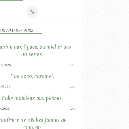
US AIMEREZ AUSSI :
mble aux figues, au miel et aux
noisettes.
08/2026
…
Flan coco, caramel.
7/2026
…
Cake moelleux aux pêches.
7/2026
…
Confiture de pêches jaunes au
romarin.