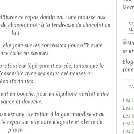
Over
 clôturer ce repas dominical : une mousse aux
NO
té du chocolat noir à la tendresse du chocolat au
MI
lait.
, elle joue sur les contrastes pour offrir une
nce riche en saveurs.
Blog
profondeur légèrement corsée, tandis que le
fonct
 l’ensemble avec ses notes crémeuses et
réconfortantes.
CA
ent en bouche, pour un équilibre parfait entre
Les 
ssance et douceur.
Les 
sse est une invitation à la gourmandise et au
Les 
 le repas sur une note élégante et pleine de
Les 
plaisir.
Les 