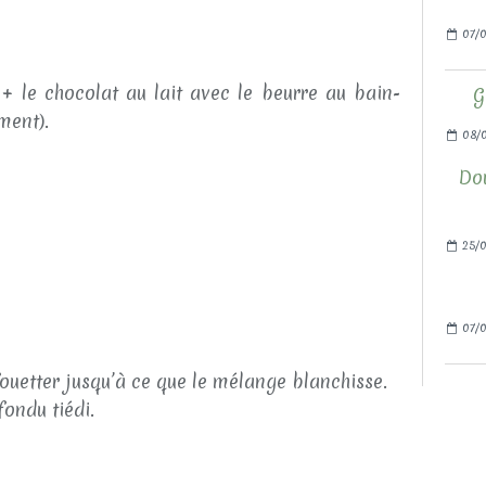
07/0
 le chocolat au lait avec le beurre au bain-
G
ment).
08/
Do
25/0
07/0
ouetter jusqu’à ce que le mélange blanchisse.
ondu tiédi.