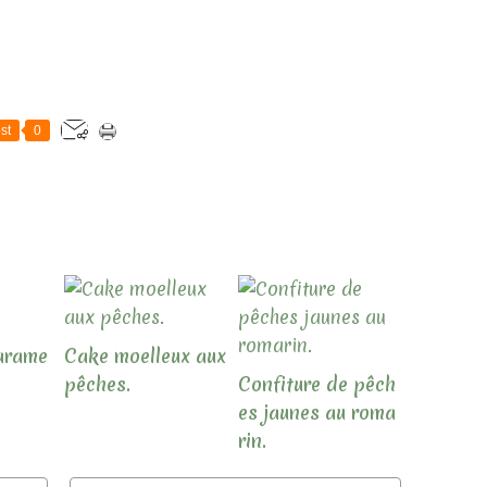
st
0
carame
Cake moelleux aux
pêches.
Confiture de pêch
es jaunes au roma
rin.