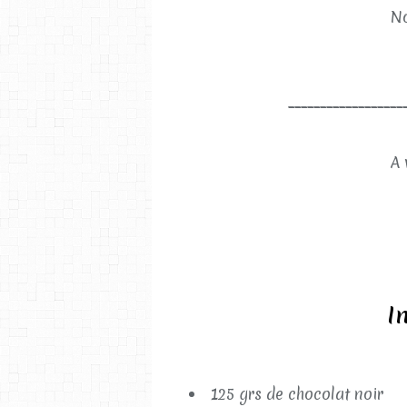
No
__________________
A 
I
125 grs de chocolat noir