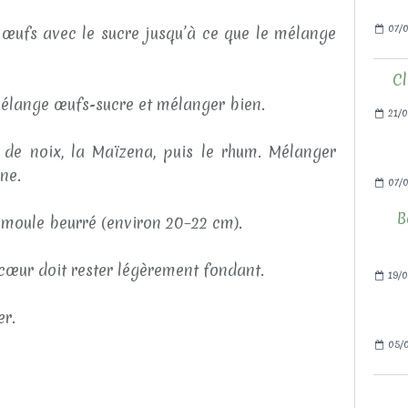
07/0
s œufs avec le sucre jusqu’à ce que le mélange
Cl
mélange œufs-sucre et mélanger bien.
21/0
 de noix, la Maïzena, puis le rhum. Mélanger
ne.
07/
B
 moule beurré (environ 20–22 cm).
 cœur doit rester légèrement fondant.
19/0
er.
05/0