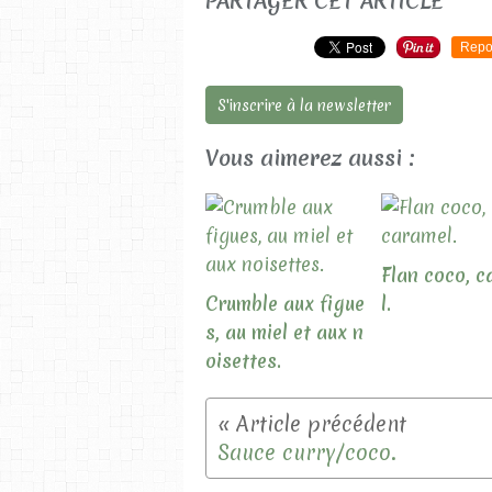
PARTAGER CET ARTICLE
Repo
S'inscrire à la newsletter
Vous aimerez aussi :
Flan coco, 
Crumble aux figue
l.
s, au miel et aux n
oisettes.
Sauce curry/coco.