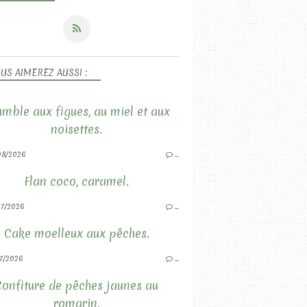
US AIMEREZ AUSSI :
mble aux figues, au miel et aux
noisettes.
08/2026
…
Flan coco, caramel.
7/2026
…
Cake moelleux aux pêches.
7/2026
…
Confiture de pêches jaunes au
romarin.