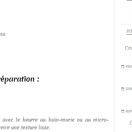
VO
ena
Cru
05/
éparation :
22/0
11/0
ir avec le beurre au bain-marie ou au micro-
nir une texture lisse.