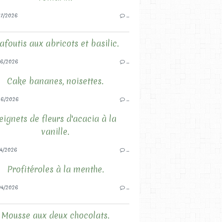
7/2026
…
afoutis aux abricots et basilic.
6/2026
…
Cake bananes, noisettes.
06/2026
…
eignets de fleurs d'acacia à la
vanille.
4/2026
…
Profitéroles à la menthe.
4/2026
…
Mousse aux deux chocolats.