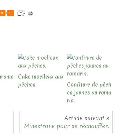
st
0
carame
Cake moelleux aux
pêches.
Confiture de pêch
es jaunes au roma
rin.
Minestrone pour se réchauffer.