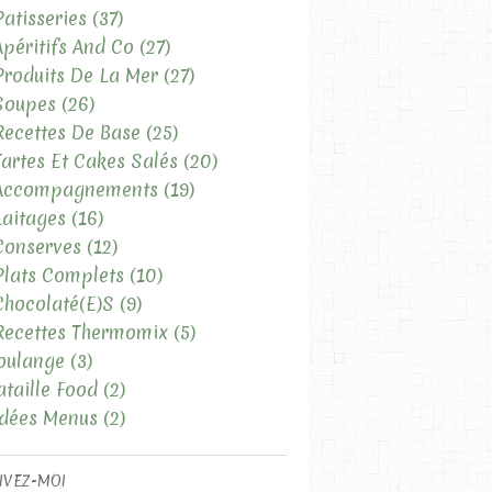
Patisseries
(37)
Apéritifs And Co
(27)
Produits De La Mer
(27)
Soupes
(26)
Recettes De Base
(25)
Tartes Et Cakes Salés
(20)
 Accompagnements
(19)
Laitages
(16)
Conserves
(12)
Plats Complets
(10)
Chocolaté(e)s
(9)
Recettes Thermomix
(5)
oulange
(3)
ataille Food
(2)
Idées Menus
(2)
IVEZ-MOI