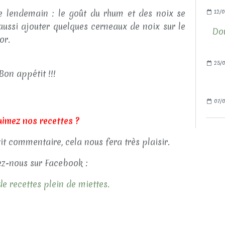
e lendemain : le goût du rhum et des noix se
12/0
ssi ajouter quelques cerneaux de noix sur le
Do
or.
25/0
Bon appétit !!!
07/0
aimez nos recettes ?
tit commentaire, cela nous fera très plaisir.
z-nous sur Facebook :
e recettes plein de miettes.