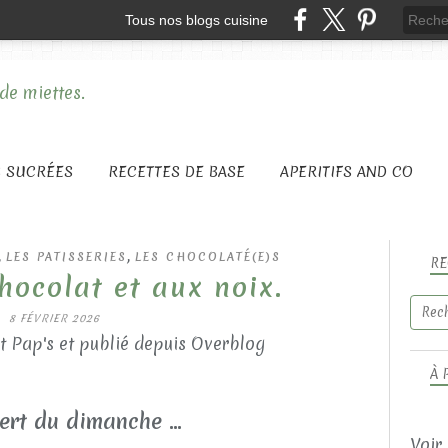
Tous nos blogs cuisine
S SUCRÉES
RECETTES DE BASE
APERITIFS AND CO
,
,
LES PATISSERIES
LES CHOCOLATÉ(E)S
RE
hocolat et aux noix.
8 FÉVRIER 2026
t Pap's et publié depuis Overblog
À 
ert du dimanche ...
Voir