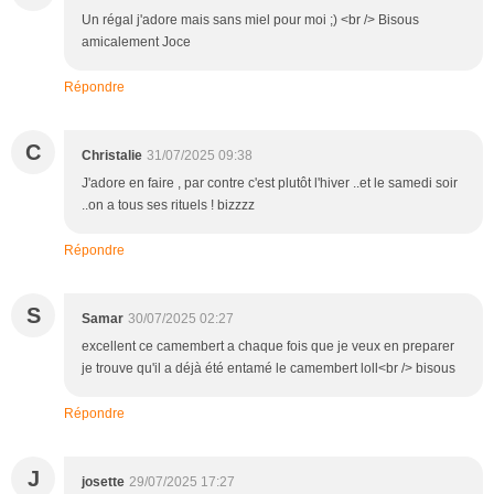
Un régal j'adore mais sans miel pour moi ;) <br /> Bisous
amicalement Joce
Répondre
C
Christalie
31/07/2025 09:38
J'adore en faire , par contre c'est plutôt l'hiver ..et le samedi soir
..on a tous ses rituels ! bizzzz
Répondre
S
Samar
30/07/2025 02:27
excellent ce camembert a chaque fois que je veux en preparer
je trouve qu'il a déjà été entamé le camembert loll<br /> bisous
Répondre
J
josette
29/07/2025 17:27