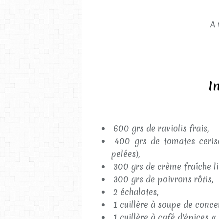
A 
I
600 grs de raviolis frais,
400 grs de tomates cerise
pelées),
300 grs de crème fraîche li
300 grs de poivrons rôtis,
2 échalotes,
1 cuillère à soupe de conce
1 cuillère à café d'épices «