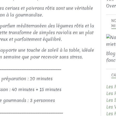
Over
s cerises et poivrons rôtis sont une véritable
ion à la gourmandise.
NO
e parfum méditerranéen des légumes rôtis et la
MI
ette transforme de simples raviolis en un plat
eux et parfaitement équilibré.
 apporte une touche de soleil à la table, idéale
Blog
n semaine que pour recevoir sans stress.
fonct
__________________________________
CA
 préparation : 20 minutes
Les 
son : 40 minutes + 15 minutes
Les 
Les 
 gourmands : 3 personnes
Les 
___________________________________
Les 