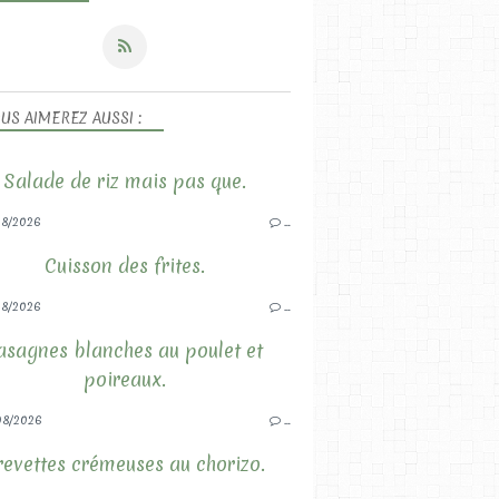
US AIMEREZ AUSSI :
Salade de riz mais pas que.
8/2026
…
Cuisson des frites.
8/2026
…
asagnes blanches au poulet et
poireaux.
08/2026
…
revettes crémeuses au chorizo.