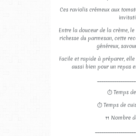
Ces raviolis crémeux aux tomate
invitat
Entre la douceur de la crème, l
richesse du parmesan, cette rec
généreux, savour
Facile et rapide à préparer, elle
aussi bien pour un repas e
__________________
⏱
Temps de
⏱
Temps de cuis
🍴
Nombre de
___________________