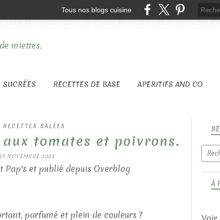
Tous nos blogs cuisine
S SUCRÉES
RECETTES DE BASE
APERITIFS AND CO
 RECETTES SALÉES
RE
 aux tomates et poivrons.
27 NOVEMBRE 2025
t Pap's et publié depuis Overblog
À 
rtant, parfumé et plein de couleurs ?
Voir