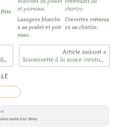
frite
Lasagnes blanche
Crevettes crémeus
s au poulet et poir
es au chorizo.
eaux.
Moelleux au chocolat et au skyr.
Saumonette à la sauce inratable
CLE
:49
onne soirée à toi. Bises