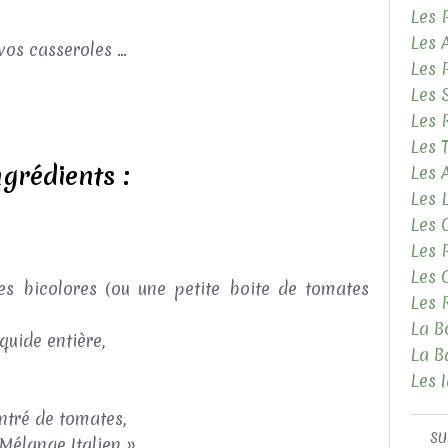
Les 
Les 
vos casseroles ...
Les 
Les 
Les 
Les 
ngrédients :
Les
Les 
Les 
Les 
Les 
s bicolores (ou une petite boite de tomates
Les 
La B
quide entière,
La B
Les 
ntré de tomates,
SU
 Mélange Italien »,