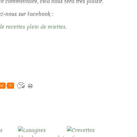
tit commentaire, cela nous fera très plaisir.
z-nous sur Facebook :
e recettes plein de miettes.
st
0