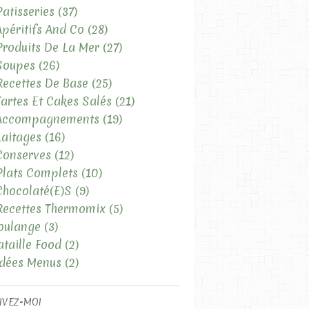
Patisseries
(37)
Apéritifs And Co
(28)
Produits De La Mer
(27)
Soupes
(26)
Recettes De Base
(25)
Tartes Et Cakes Salés
(21)
 Accompagnements
(19)
Laitages
(16)
Conserves
(12)
Plats Complets
(10)
Chocolaté(e)s
(9)
Recettes Thermomix
(5)
oulange
(3)
ataille Food
(2)
Idées Menus
(2)
IVEZ-MOI