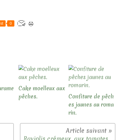
st
0
carame
Cake moelleux aux
pêches.
Confiture de pêch
es jaunes au roma
rin.
.
Raviolis crémeux, aux tomates et poivrons.