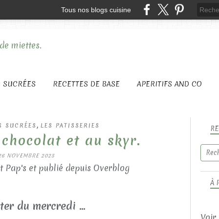
Tous nos blogs cuisine
S SUCRÉES
RECETTES DE BASE
APERITIFS AND CO
,
S SUCRÉES
LES PATISSERIES
RE
chocolat et au skyr.
26 NOVEMBRE 2025
t Pap's et publié depuis Overblog
À 
ter du mercredi ...
Voir