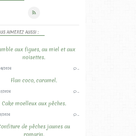
US AIMEREZ AUSSI :
mble aux figues, au miel et aux
noisettes.
08/2026
…
Flan coco, caramel.
7/2026
…
Cake moelleux aux pêches.
7/2026
…
Confiture de pêches jaunes au
romarin.