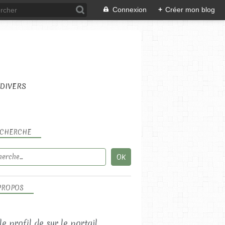
Connexion
+
Créer mon blog
DIVERS
CHERCHE
PROPOS
 le profil de
sur le portail