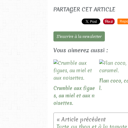
PARTAGER CET ARTICLE
Repo
S'inscrire à la newsletter
Vous aimerez aussi :
Flan coco, 
Crumble aux figue
l.
s, au miel et aux n
oisettes.
Tarte au thon et à la tomate