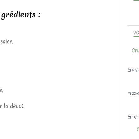
ngrédients :
VO
ssier,
Cru
05/
e,
22/0
r la déco).
11/0