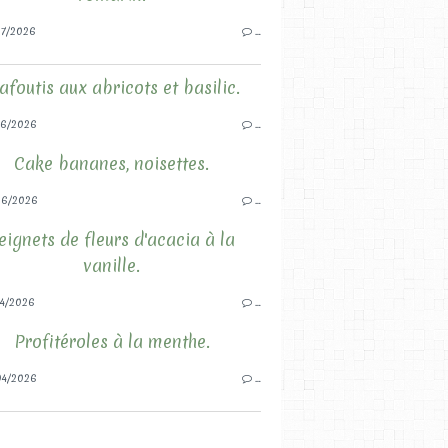
7/2026
…
afoutis aux abricots et basilic.
6/2026
…
Cake bananes, noisettes.
06/2026
…
eignets de fleurs d'acacia à la
vanille.
4/2026
…
Profitéroles à la menthe.
4/2026
…