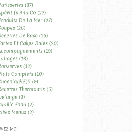
Patisseries
(37)
Apéritifs And Co
(27)
Produits De La Mer
(27)
Soupes
(26)
Recettes De Base
(25)
Tartes Et Cakes Salés
(20)
 Accompagnements
(19)
Laitages
(16)
Conserves
(12)
Plats Complets
(10)
Chocolaté(e)s
(9)
Recettes Thermomix
(5)
oulange
(3)
ataille Food
(2)
Idées Menus
(2)
IVEZ-MOI