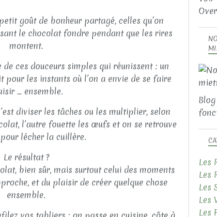
Over
n petit goût de bonheur partagé, celles qu’on
sant le chocolat fondre pendant que les rires
NO
montent.
MI
e de ces douceurs simples qui réunissent : un
t pour les instants où l’on a envie de se faire
aisir … ensemble.
Blog
est diviser les tâches ou les multiplier, selon
fonct
colat, l’autre fouette les œufs et on se retrouve
pour lécher la cuillère.
CA
Le résultat ?
Les 
olat, bien sûr, mais surtout celui des moments
Les 
pproche, et du plaisir de créer quelque chose
Les 
ensemble.
Les 
Les 
filez vos tabliers : on passe en cuisine, côte à