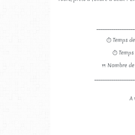
__________________
⏱
Temps de
⏱
Temps 
🍴
Nombre de 
___________________
A 