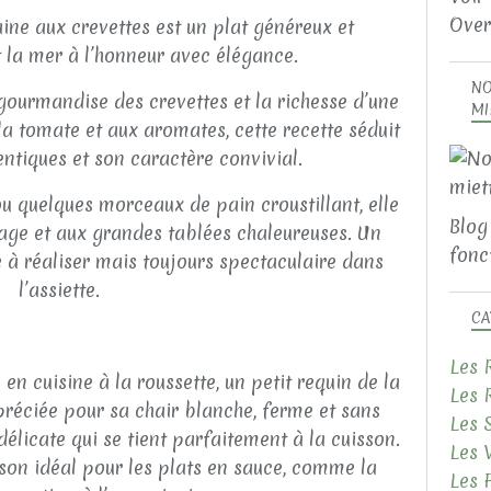
Over
ine aux crevettes est un plat généreux et
 la mer à l’honneur avec élégance.
NO
 gourmandise des crevettes et la richesse d’une
MI
a tomate et aux aromates, cette recette séduit
ntiques et son caractère convivial.
u quelques morceaux de pain croustillant, elle
Blog
age et aux grandes tablées chaleureuses. Un
fonct
e à réaliser mais toujours spectaculaire dans
l’assiette.
CA
Les 
n cuisine à la roussette, un petit requin de la
Les 
préciée pour sa chair blanche, ferme et sans
Les 
délicate qui se tient parfaitement à la cuisson.
Les 
son idéal pour les plats en sauce, comme la
Les 