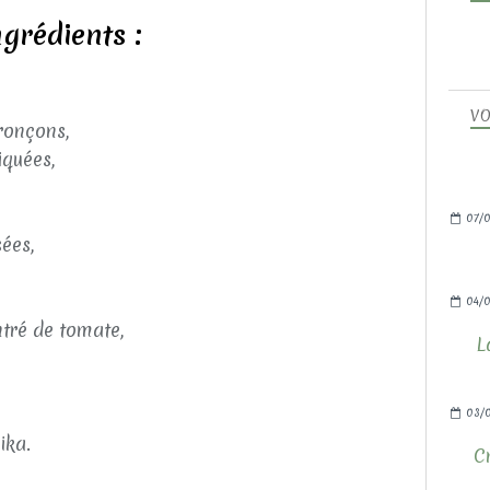
ngrédients :
VO
ronçons,
iquées,
07/0
ées,
04/0
ntré de tomate,
L
03/
ika.
C