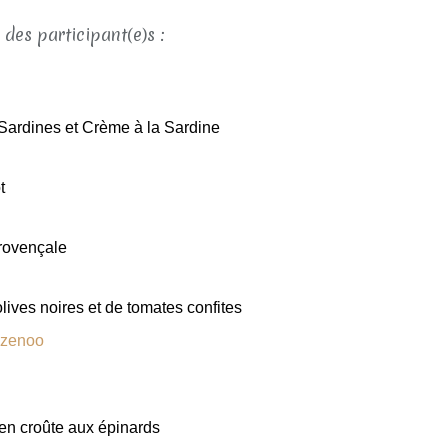
e des participant(e)s :
Sardines et Crème à la Sardine
t
provençale
lives noires et de tomates confites
ozenoo
n croûte aux épinards