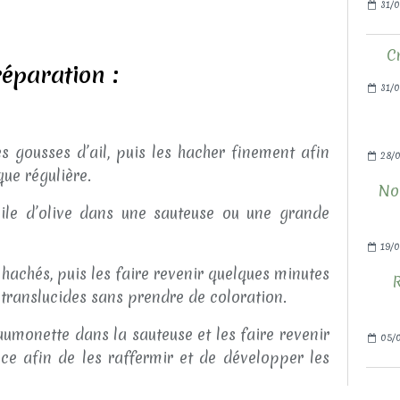
31/0
C
éparation :
31/0
es gousses d’ail, puis les hacher finement afin
28/
ue régulière.
Nou
huile d’olive dans une sauteuse ou une grande
19/0
l hachés, puis les faire revenir quelques minutes
R
 translucides sans prendre de coloration.
umonette dans la sauteuse et les faire revenir
05/
ce afin de les raffermir et de développer les