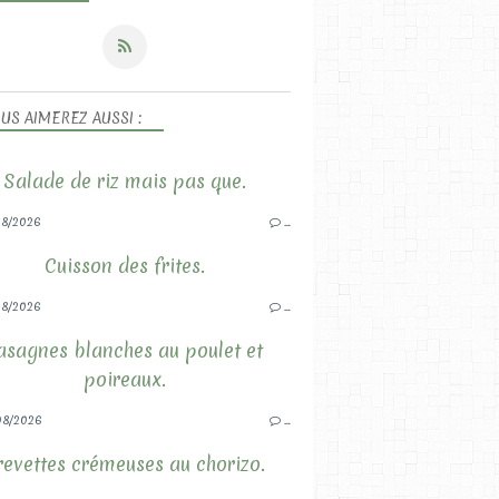
US AIMEREZ AUSSI :
Salade de riz mais pas que.
8/2026
…
Cuisson des frites.
8/2026
…
asagnes blanches au poulet et
poireaux.
08/2026
…
revettes crémeuses au chorizo.