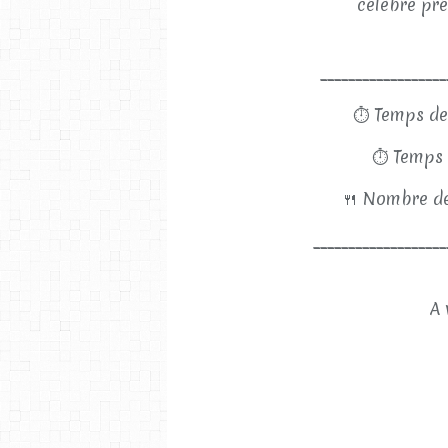
célèbre pré
__________________
⏱
Temps de
⏱
Temps 
🍴
Nombre de
___________________
A 