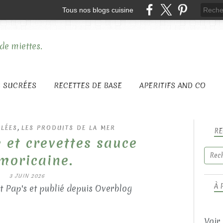
Tous nos blogs cuisine
S SUCRÉES
RECETTES DE BASE
APERITIFS AND CO
,
ALÉES
LES PRODUITS DE LA MER
RE
 et crevettes sauce
moricaine.
3 JUIN 2026
À 
t Pap's et publié depuis Overblog
Voir