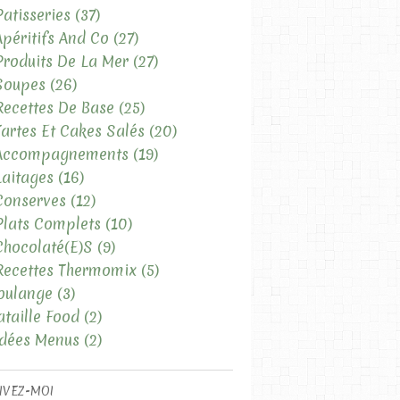
Patisseries
(37)
Apéritifs And Co
(27)
Produits De La Mer
(27)
Soupes
(26)
Recettes De Base
(25)
Tartes Et Cakes Salés
(20)
 Accompagnements
(19)
Laitages
(16)
Conserves
(12)
Plats Complets
(10)
Chocolaté(e)s
(9)
Recettes Thermomix
(5)
oulange
(3)
ataille Food
(2)
Idées Menus
(2)
IVEZ-MOI