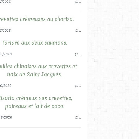
7/2026
…
revettes crémeuses au chorizo.
7/2026
…
Tartare aux deux saumons.
06/2026
…
illes chinoises aux crevettes et
noix de Saint Jacques.
6/2026
…
isotto crémeux aux crevettes,
poireaux et lait de coco.
06/2026
…