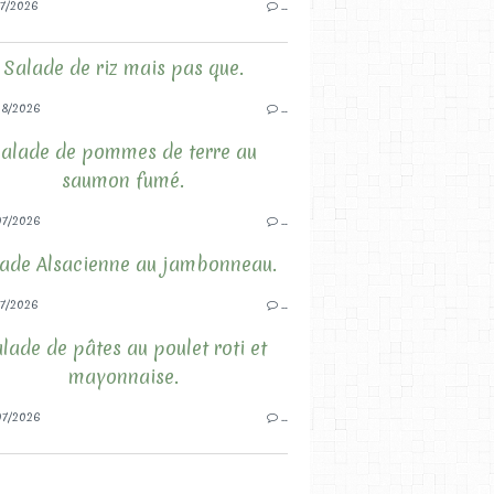
7/2026
…
Salade de riz mais pas que.
8/2026
…
alade de pommes de terre au
saumon fumé.
7/2026
…
ade Alsacienne au jambonneau.
7/2026
…
lade de pâtes au poulet roti et
mayonnaise.
7/2026
…