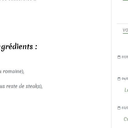
VO
ngrédients :
07/0
u romaine),
04/0
s reste de steaks),
L
03/
C