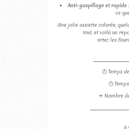
Anti-gaspillage et rapide
:
ce que
Une jolie assiette colorée, quel
tout, et voilà un rep
ortez les four
_________________
⏱
Temps de
⏱
Temps 
🍴
Nombre de
___________________
A 