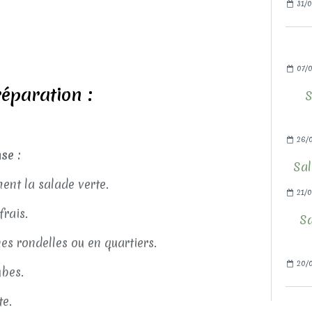
31/0
07/0
éparation :
S
26/0
se :
Sal
nt la salade verte.
21/0
frais.
Sa
es rondelles ou en quartiers.
20/0
ubes.
te.