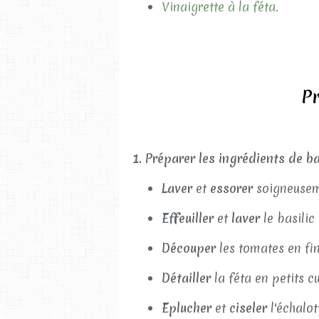
Vinaigrette à la féta.
Pr
1. Préparer les ingrédients de ba
Laver
et
essorer
soigneuseme
Effeuiller
et
laver
le basilic 
Découper
les tomates en fin
Détailler
la féta en petits c
Eplucher
et
ciseler
l'échalot