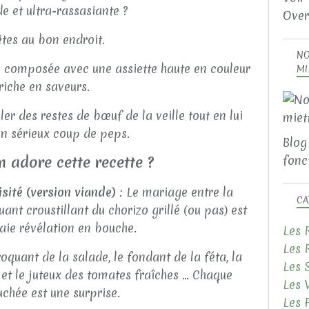
 et ultra-rassasiante ?
Over
êtes au bon endroit.
NO
de composée avec une assiette haute en couleur
MI
 riche en saveurs.
ler des restes de bœuf de la veille tout en lui
n sérieux coup de peps.
Blog
 adore cette recette ?
fonct
sité (version viande)
: Le mariage entre la
CA
ant croustillant du chorizo grillé (ou pas) est
aie révélation en bouche.
Les 
Les 
roquant de la salade, le fondant de la féta, la
Les 
et le juteux des tomates fraîches ... Chaque
Les 
chée est une surprise.
Les 