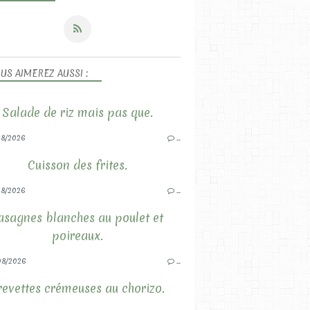
US AIMEREZ AUSSI :
Salade de riz mais pas que.
8/2026
…
Cuisson des frites.
8/2026
…
asagnes blanches au poulet et
poireaux.
08/2026
…
revettes crémeuses au chorizo.