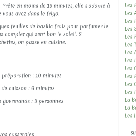
Les 
 Prête en moins de 15 minutes, elle s'adapte à
Les 
 vous avez dans le frigo.
Les 
ques feuilles de basilic frais pour parfumer le
Les 
as complet qui sent bon le soleil. S
Les 
chettes, on passe en cuisine.
Les 
Les
Les 
__________________________________
Les 
 préparation : 10 minutes
Les 
Les 
de cuisson : 6 minutes
Les 
La B
 gourmands : 3 personnes
La B
___________________________________
Les 
SU
vos casseroles ...