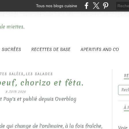
Tous nos blogs cuisine
S SUCRÉES
RECETTES DE BASE
APERITIFS AND CO
,
TES SALÉES
LES SALADES
RE
euf, chorizo et féta.
8 JUIN 2026
t Pap's et publié depuis Overblog
À 
e qui change de l'ordinaire, à la fois fraîche,
Voir