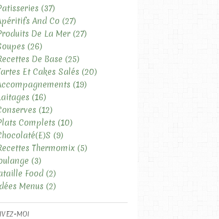
Patisseries
(37)
Apéritifs And Co
(27)
Produits De La Mer
(27)
Soupes
(26)
Recettes De Base
(25)
Tartes Et Cakes Salés
(20)
 Accompagnements
(19)
Laitages
(16)
Conserves
(12)
Plats Complets
(10)
Chocolaté(e)s
(9)
Recettes Thermomix
(5)
oulange
(3)
ataille Food
(2)
Idées Menus
(2)
IVEZ-MOI