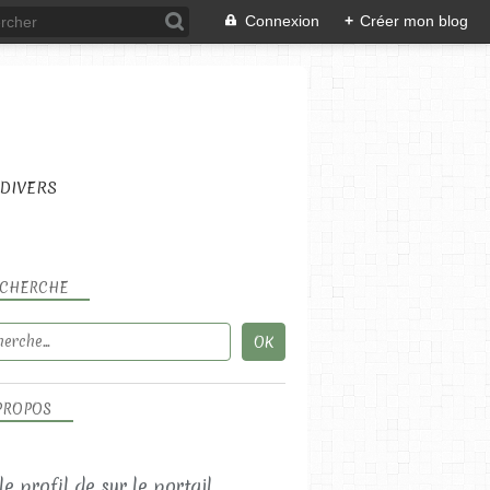
Connexion
+
Créer mon blog
DIVERS
CHERCHE
PROPOS
 le profil de
sur le portail