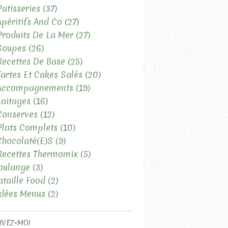
Patisseries
(37)
Apéritifs And Co
(27)
Produits De La Mer
(27)
Soupes
(26)
Recettes De Base
(25)
Tartes Et Cakes Salés
(20)
 Accompagnements
(19)
Laitages
(16)
Conserves
(12)
Plats Complets
(10)
Chocolaté(e)s
(9)
Recettes Thermomix
(5)
oulange
(3)
ataille Food
(2)
Idées Menus
(2)
IVEZ-MOI