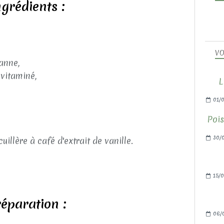
ngrédients :
VO
anne,
ivitaminé,
L
01/0
Pois
30/
illère à café d'extrait de vanille.
15/0
éparation :
06/