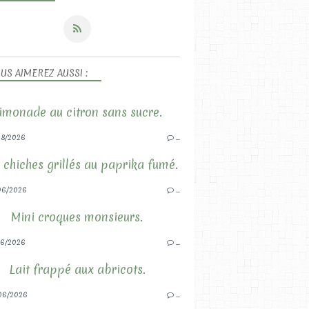
US AIMEREZ AUSSI :
imonade au citron sans sucre.
8/2026
…
 chiches grillés au paprika fumé.
06/2026
…
Mini croques monsieurs.
6/2026
…
Lait frappé aux abricots.
06/2026
…