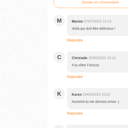
Ajouter un commentaire
M
Marion
07/07/2025 15:14
Voilà qui doit être délicieux !
Répondre
C
Christalie
30/06/2025 15:41
A la vôtre !! bizzzz
Répondre
K
Karen
29/06/2025 15:52
Hummm tu me donnes envie :)
Répondre