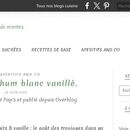
Tous nos blogs cuisine
S SUCRÉES
RECETTES DE BASE
APERITIFS AND CO
 APÉRITIFS AND CO
RE
hum blanc vanillé.
28 JUIN 2025
t Pap's et publié depuis Overblog
À 
its & vanille : le goût des tropiques dans un
Voir