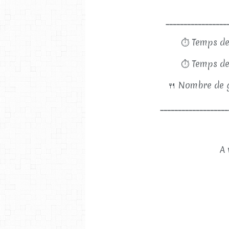
_________________
⏱
Temps de
⏱
Temps de
🍴
Nombre de g
___________________
A 