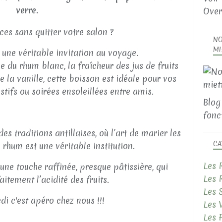
verre.
Over
es sans quitter votre salon ?
NO
MI
une véritable invitation au voyage.
 du rhum blanc, la fraîcheur des jus de fruits
 la vanille, cette boisson est idéale pour vos
estifs ou soirées ensoleillées entre amis.
Blog
fonct
es traditions antillaises, où l’art de marier les
CA
e rhum est une véritable institution.
Les 
 une touche raffinée, presque pâtissière, qui
Les 
aitement l’acidité des fruits.
Les 
edi c'est apéro chez nous !!!
Les 
Les 