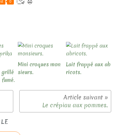
st
0
Mini croques mon
Lait frappé aux ab
grillé
sieurs.
ricots.
 fumé.
Le crépiau aux pommes.
CLE