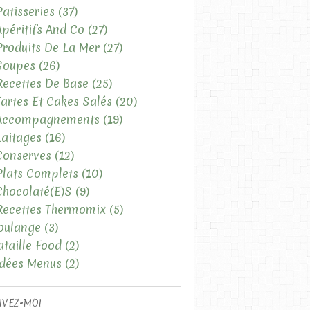
Patisseries
(37)
Apéritifs And Co
(27)
Produits De La Mer
(27)
Soupes
(26)
Recettes De Base
(25)
Tartes Et Cakes Salés
(20)
 Accompagnements
(19)
Laitages
(16)
Conserves
(12)
Plats Complets
(10)
Chocolaté(e)s
(9)
Recettes Thermomix
(5)
oulange
(3)
ataille Food
(2)
Idées Menus
(2)
IVEZ-MOI