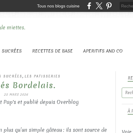
Tous nos blogs cuisine
S SUCRÉES
RECETTES DE BASE
APERITIFS AND CO
,
S SUCRÉES
LES PATISSERIES
RE
és Bordelais.
25 MARS 2026
t Pap's et publié depuis Overblog
À 
n plus qu’un simple gâteau : ils sont source de
Voir