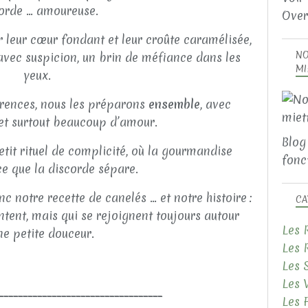
orde … amoureuse.
Over
r leur cœur fondant et leur croûte caramélisée,
NO
 avec suspicion, un brin de méfiance dans les
MI
yeux.
érences, nous les préparons
ensemble
, avec
 et surtout beaucoup d’amour.
Blog
tit rituel de complicité, où la gourmandise
fonct
e que la discorde sépare.
 notre recette de canelés … et notre histoire :
CA
ntent, mais qui se rejoignent toujours autour
Les 
ne petite douceur.
Les 
Les 
Les 
__________________________________
Les 