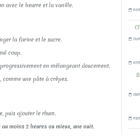
ion avec le beurre et la vanille.
07/0
Cl
ger la farine et le sucre.
21/0
eul coup.
07/
nt progressivement en mélangeant doucement.
B
de, comme une pâte à crêpes.
19/0
e, puis ajouter le rhum.
05/0
r
au moins 2 heures ou mieux, une nuit.