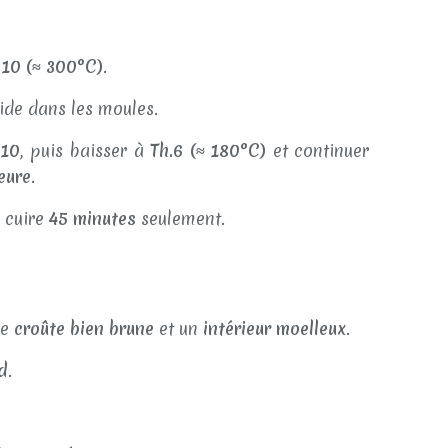
 10 (≈ 300°C)
.
oide dans les moules.
.10
, puis baisser à
Th.6 (≈ 180°C)
et continuer
eure
.
: cuire
45 minutes
seulement.
ne
croûte bien brune
et un
intérieur moelleux
.
d
.