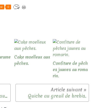
st
0
carame
Cake moelleux aux
pêches.
Confiture de pêch
es jaunes au roma
rin.
Haricots coco à la chair à saucisse.
Quiche au greuil de brebis.