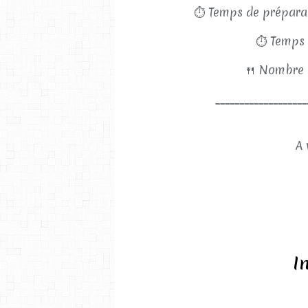
⏱
Temps de préparat
⏱
Temps 
🍴
Nombre d
___________________
A 
I