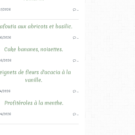
7/2026
…
afoutis aux abricots et basilic.
6/2026
…
Cake bananes, noisettes.
06/2026
…
eignets de fleurs d'acacia à la
vanille.
4/2026
…
Profitéroles à la menthe.
4/2026
…