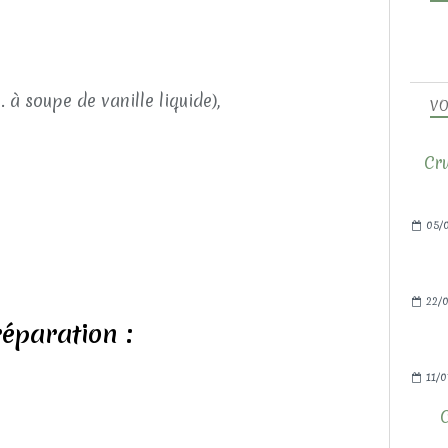
. à soupe de vanille liquide),
VO
Cru
05/
22/0
éparation :
11/0