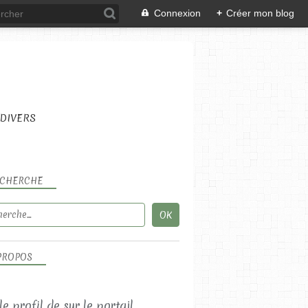
Connexion
+
Créer mon blog
DIVERS
CHERCHE
PROPOS
 le profil de
sur le portail