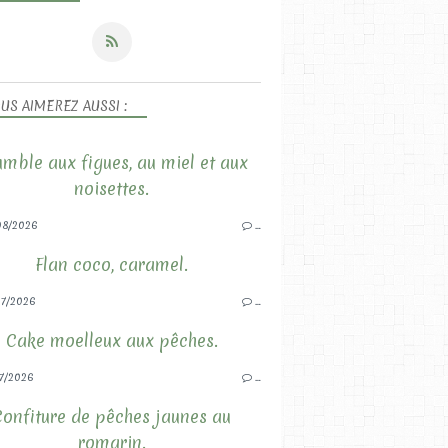
US AIMEREZ AUSSI :
mble aux figues, au miel et aux
noisettes.
08/2026
…
Flan coco, caramel.
7/2026
…
Cake moelleux aux pêches.
7/2026
…
Confiture de pêches jaunes au
romarin.