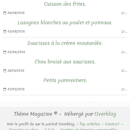
Cuisson des frites.
04/08/2026
…
Lasagnes blanches au poulet et poireaux.
03/08/2026
…
Saucisses à la crème moutardée.
02/06/2026
…
Chou braisé aux saucisses.
19/05/2026
…
Petits parmentiers.
07/05/2026
…
Thème Magazine © - Hébergé par
Overblog
Voir le profil de
sur le portail Overblog
Top articles
Contact
Signaler un abus
C.G.U.
Cookies et données personnelles