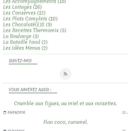
Les Accompagnements
(19)
Les Laitages
(16)
Les Conserves
(12)
Les Plats Complets
(10)
Les Chocolaté(e)s
(9)
Les Recettes Thermomix
(5)
La Boulange
(3)
La Bataille Food
(2)
Les Idées Menus
(2)
SUIVEZ-MOI
VOUS AIMEREZ AUSSI :
Crumble aux figues, au miel et aux noisettes.
05/08/2026
…
Flan coco, caramel.
22/07/2026
…