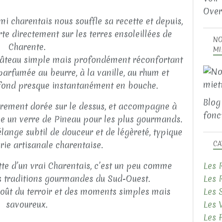
Over
i charentais nous souffle sa recette et depuis,
e directement sur les terres ensoleillées de
NO
Charente.
MI
n gâteau simple mais profondément réconfortant
parfumée au beurre, à la vanille, au rhum et
 fond presque instantanément en bouche.
Blog
gèrement dorée sur le dessus, et accompagne à
fonct
me un verre de Pineau pour les plus gourmands.
élange subtil de douceur et de légèreté, typique
erie artisanale charentaise.
CA
tte d’un vrai Charentais, c’est un peu comme
Les 
es traditions gourmandes du Sud-Ouest.
Les 
goût du terroir et des moments simples mais
Les 
savoureux.
Les 
Les 