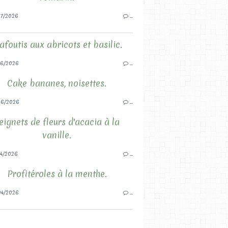
7/2026
…
afoutis aux abricots et basilic.
6/2026
…
Cake bananes, noisettes.
06/2026
…
eignets de fleurs d'acacia à la
vanille.
4/2026
…
Profitéroles à la menthe.
4/2026
…