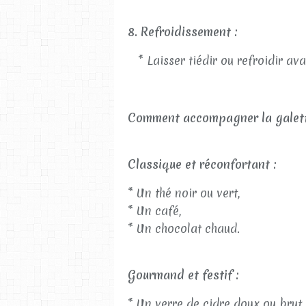
8. Refroidissement :
* Laisser tiédir ou refroidir av
Comment accompagner la galett
Classique et réconfortant :
* Un thé noir ou vert,
* Un café,
* Un chocolat chaud.
Gourmand et festif :
* Un verre de cidre doux ou brut,