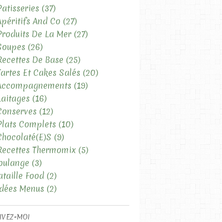
Patisseries
(37)
Apéritifs And Co
(27)
Produits De La Mer
(27)
Soupes
(26)
Recettes De Base
(25)
Tartes Et Cakes Salés
(20)
 Accompagnements
(19)
Laitages
(16)
Conserves
(12)
Plats Complets
(10)
Chocolaté(e)s
(9)
Recettes Thermomix
(5)
oulange
(3)
ataille Food
(2)
Idées Menus
(2)
IVEZ-MOI