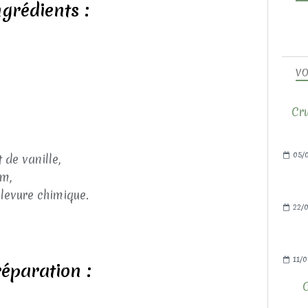
ngrédients :
VO
Cru
05/
 de vanille,
um,
 levure chimique.
22/0
11/0
éparation :