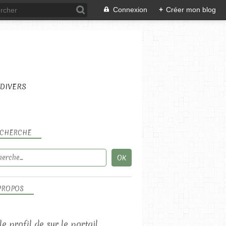
Connexion
+
Créer mon blog
DIVERS
CHERCHE
PROPOS
 le profil de
sur le portail