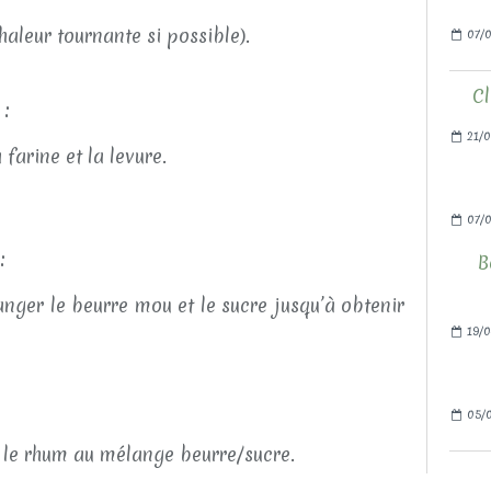
haleur tournante si possible).
07/0
Cl
 :
21/0
farine et la levure.
07/
:
B
nger le beurre mou et le sucre jusqu’à obtenir
19/0
05/0
t le rhum au mélange beurre/sucre.