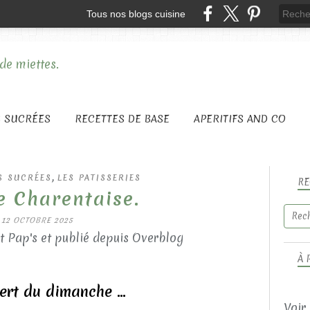
Tous nos blogs cuisine
S SUCRÉES
RECETTES DE BASE
APERITIFS AND CO
,
S SUCRÉES
LES PATISSERIES
RE
e Charentaise.
12 OCTOBRE 2025
t Pap's et publié depuis Overblog
À 
ert du dimanche ...
Voir