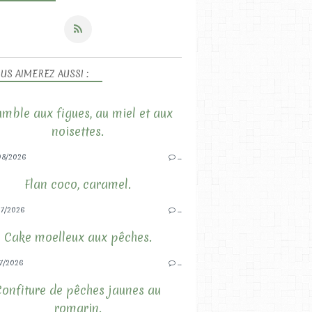
US AIMEREZ AUSSI :
mble aux figues, au miel et aux
noisettes.
08/2026
…
Flan coco, caramel.
7/2026
…
Cake moelleux aux pêches.
7/2026
…
Confiture de pêches jaunes au
romarin.