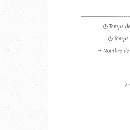
________________________
⏱
Temps de
⏱
Temps 
🍴
Nombre de 
_________________________
A 