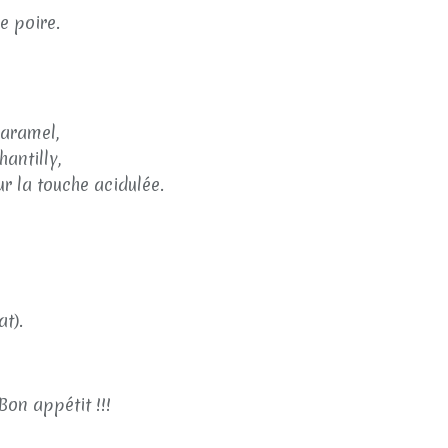
e poire.
caramel,
antilly,
ur la touche acidulée.
t).
Bon appétit !!!