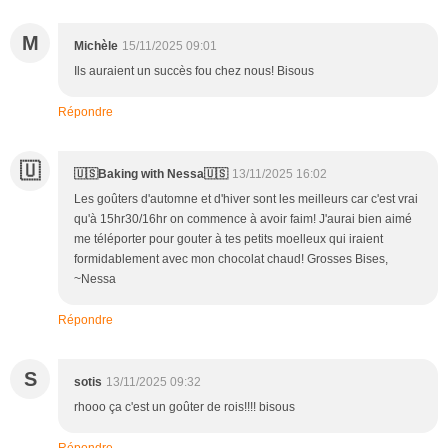
M
Michèle
15/11/2025 09:01
Ils auraient un succès fou chez nous! Bisous
Répondre
🇺
🇺🇸Baking with Nessa🇺🇸
13/11/2025 16:02
Les goûters d'automne et d'hiver sont les meilleurs car c'est vrai
qu'à 15hr30/16hr on commence à avoir faim! J'aurai bien aimé
me téléporter pour gouter à tes petits moelleux qui iraient
formidablement avec mon chocolat chaud! Grosses Bises,
~Nessa
Répondre
S
sotis
13/11/2025 09:32
rhooo ça c'est un goûter de rois!!!! bisous
Répondre