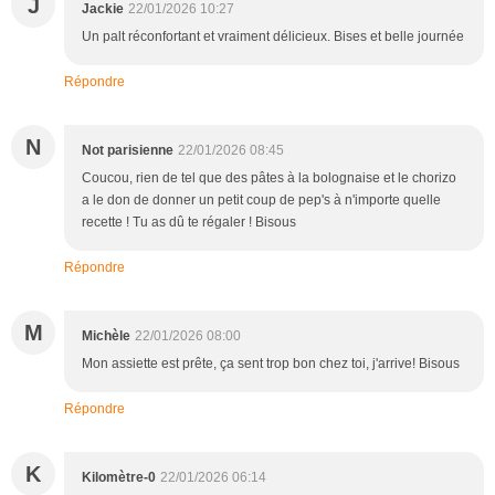
J
Jackie
22/01/2026 10:27
Un palt réconfortant et vraiment délicieux. Bises et belle journée
Répondre
N
Not parisienne
22/01/2026 08:45
Coucou, rien de tel que des pâtes à la bolognaise et le chorizo
a le don de donner un petit coup de pep's à n'importe quelle
recette ! Tu as dû te régaler ! Bisous
Répondre
M
Michèle
22/01/2026 08:00
Mon assiette est prête, ça sent trop bon chez toi, j'arrive! Bisous
Répondre
K
Kilomètre-0
22/01/2026 06:14