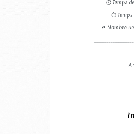
⏱
Temps de
⏱
Temps 
🍴
Nombre de
___________________
A 
I