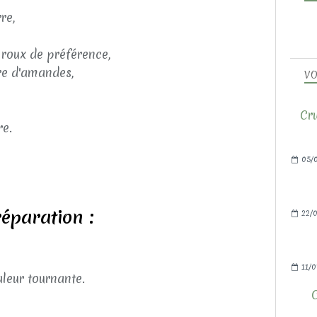
re,
e roux de préférence,
re d'amandes,
VO
Cru
re.
05/
éparation :
22/0
11/0
aleur tournante.