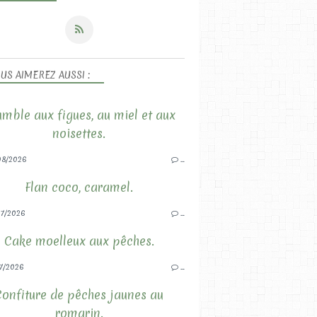
US AIMEREZ AUSSI :
mble aux figues, au miel et aux
noisettes.
08/2026
…
Flan coco, caramel.
7/2026
…
Cake moelleux aux pêches.
7/2026
…
Confiture de pêches jaunes au
romarin.