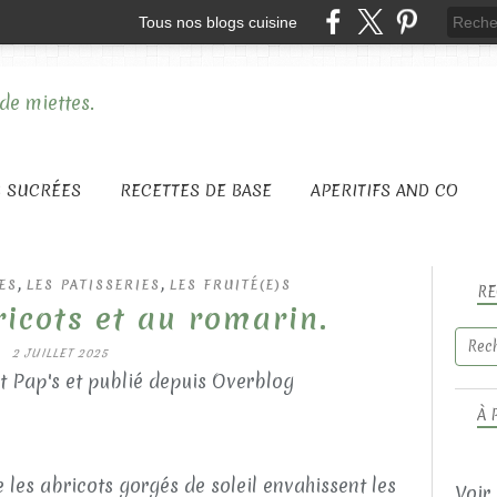
Tous nos blogs cuisine
S SUCRÉES
RECETTES DE BASE
APERITIFS AND CO
,
,
ES
LES PATISSERIES
LES FRUITÉ(E)S
RE
ricots et au romarin.
2 JUILLET 2025
t Pap's et publié depuis Overblog
À 
 les abricots gorgés de soleil envahissent les
Voir