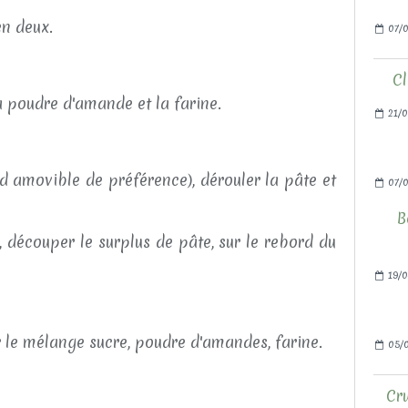
en deux.
07/0
Cl
a poudre d'amande et la farine.
21/0
d amovible de préférence), dérouler la pâte et
07/
B
e, découper le surplus de pâte, sur le rebord du
19/0
r le mélange sucre, poudre d'amandes, farine.
05/0
Cru