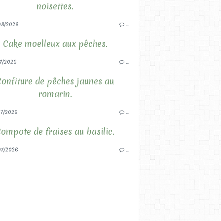
noisettes.
08/2026
…
Cake moelleux aux pêches.
7/2026
…
Confiture de pêches jaunes au
romarin.
7/2026
…
ompote de fraises au basilic.
7/2026
…