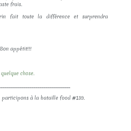
ste frais.
n fait toute la différence et surprendra
Bon appétit!!!
 quelque chose.
___________________________________
 participons à la bataille food #139.