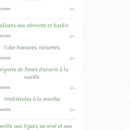
7/2026
…
afoutis aux abricots et basilic.
6/2026
…
Cake bananes, noisettes.
06/2026
…
eignets de fleurs d'acacia à la
vanille.
4/2026
…
Profitéroles à la menthe.
4/2026
…
mble aux figues, au miel et aux