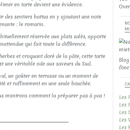
ublimer en tarte devient une évidence.
Over
ir des sentiers battus en y ajoutant une note
NO
enante : le romarin.
MI
bituellement réservée aux plats salés, apporte
attendue qui fait toute la différence.
herbes et croquant doré de la pâte, cette tarte
Blog
st une véritable ode aux saveurs du Sud.
fonct
ival, un goûter en terrasse ou un moment de
ité et raffinement en une seule bouchée.
CA
ous montrons comment la préparer pas à pas !
Les 
Les 
Les 
Les 
__________________________________
Les 