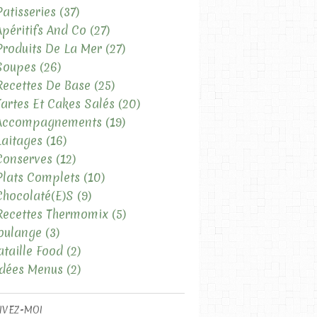
Patisseries
(37)
Apéritifs And Co
(27)
Produits De La Mer
(27)
Soupes
(26)
Recettes De Base
(25)
Tartes Et Cakes Salés
(20)
 Accompagnements
(19)
Laitages
(16)
Conserves
(12)
Plats Complets
(10)
Chocolaté(e)s
(9)
Recettes Thermomix
(5)
oulange
(3)
ataille Food
(2)
Idées Menus
(2)
IVEZ-MOI