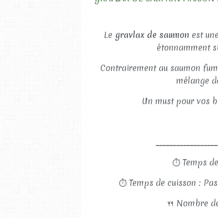
Le
gravlax de saumon
est une
étonnamment si
Contrairement au saumon fumé,
mélange de 
Un must pour vos br
__________________
⏱
Temps de
⏱
Temps de cuisson : Pas
🍴
Nombre de