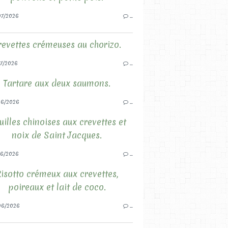
7/2026
…
revettes crémeuses au chorizo.
7/2026
…
Tartare aux deux saumons.
06/2026
…
illes chinoises aux crevettes et
noix de Saint Jacques.
6/2026
…
isotto crémeux aux crevettes,
poireaux et lait de coco.
06/2026
…