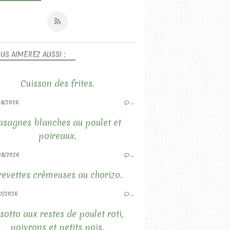
US AIMEREZ AUSSI :
Cuisson des frites.
8/2026
…
asagnes blanches au poulet et
poireaux.
08/2026
…
revettes crémeuses au chorizo.
7/2026
…
sotto aux restes de poulet roti,
poivrons et petits pois.