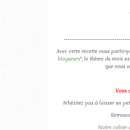
--------------------------------
Avec cette recette nous particip
blogueurs
", le thème du mois es
que nous av
Vous 
N'hésitez pas à laisser un pe
Retrouve
Notre cahier d