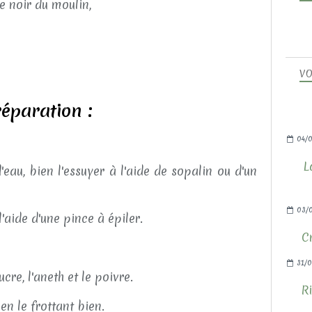
e noir du moulin,
VO
éparation :
04/0
L
eau, bien l'essuyer à l'aide de sopalin ou d'un
03/
 l'aide d'une pince à épiler.
C
31/0
cre, l'aneth et le poivre.
Ri
n le frottant bien.