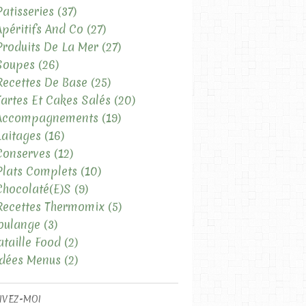
Patisseries
(37)
Apéritifs And Co
(27)
Produits De La Mer
(27)
Soupes
(26)
Recettes De Base
(25)
Tartes Et Cakes Salés
(20)
 Accompagnements
(19)
Laitages
(16)
Conserves
(12)
Plats Complets
(10)
Chocolaté(e)s
(9)
Recettes Thermomix
(5)
oulange
(3)
ataille Food
(2)
Idées Menus
(2)
IVEZ-MOI