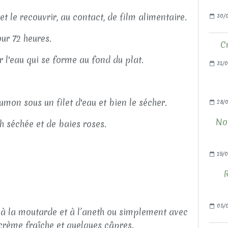
 le recouvrir, au contact, de film alimentaire.
30/0
our 72 heures.
C
r l'eau qui se forme au fond du plat.
31/0
umon sous un filet d'eau et bien le sécher.
28/
Nou
 séchée et de baies roses.
19/0
R
05/
 à la moutarde et à l’aneth ou simplement avec
 crème fraîche et quelques câpres.