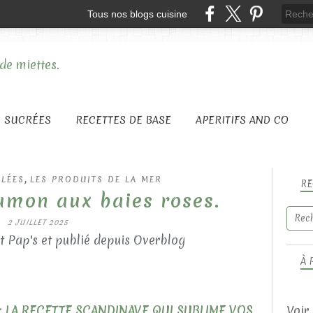
Tous nos blogs cuisine
S SUCRÉES
RECETTES DE BASE
APERITIFS AND CO
,
ALÉES
LES PRODUITS DE LA MER
RE
umon aux baies roses.
2 JUILLET 2025
t Pap's et publié depuis Overblog
À 
 LA RECETTE SCANDINAVE QUI SUBLIME VOS
Voir