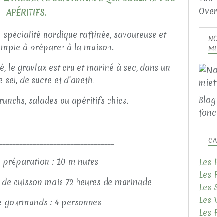
Over
APÉRITIFS.
 spécialité nordique raffinée, savoureuse et
NO
mple à préparer à la maison.
MI
 le gravlax est cru et mariné à sec, dans un
sel, de sucre et d’aneth.
Blog
unchs, salades ou apéritifs chics.
fonct
__________________________________
CA
 préparation : 10 minutes
Les 
Les 
 de cuisson mais 72 heures de marinade
Les 
Les 
 gourmands : 4 personnes
Les 