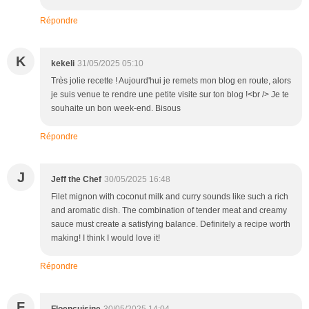
Répondre
K
kekeli
31/05/2025 05:10
Très jolie recette ! Aujourd'hui je remets mon blog en route, alors
je suis venue te rendre une petite visite sur ton blog !<br /> Je te
souhaite un bon week-end. Bisous
Répondre
J
Jeff the Chef
30/05/2025 16:48
Filet mignon with coconut milk and curry sounds like such a rich
and aromatic dish. The combination of tender meat and creamy
sauce must create a satisfying balance. Definitely a recipe worth
making! I think I would love it!
Répondre
F
Floencuisine
30/05/2025 14:04