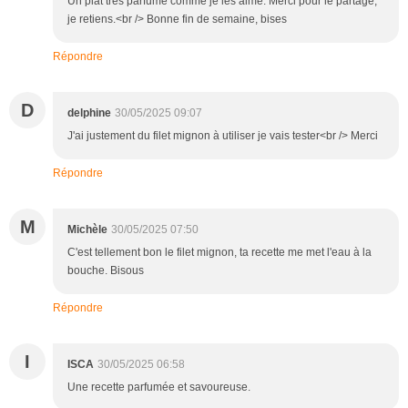
Un plat très parfumé comme je les aime. Merci pour le partage,
je retiens.<br /> Bonne fin de semaine, bises
Répondre
D
delphine
30/05/2025 09:07
J'ai justement du filet mignon à utiliser je vais tester<br /> Merci
Répondre
M
Michèle
30/05/2025 07:50
C'est tellement bon le filet mignon, ta recette me met l'eau à la
bouche. Bisous
Répondre
I
ISCA
30/05/2025 06:58
Une recette parfumée et savoureuse.