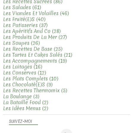
Les Recettes Sucrées
(86)
Les Salades
(61)
Les Viandes Et Volailles
(46)
Les Fruité(e)s
(40)
Les Patisseries
(37)
Les Apéritifs And Co
(28)
Les Produits De La Mer
(27)
Les Soupes
(26)
Les Recettes De Base
(25)
Les Tartes Et Cakes Salés
(21)
Les Accompagnements
(19)
Les Laitages
(16)
Les Conserves
(12)
Les Plats Complets
(10)
Les Chocolaté(e)s
(9)
Les Recettes Thermomix
(5)
La Boulange
(3)
La Bataille Food
(2)
Les Idées Menus
(2)
SUIVEZ-MOI