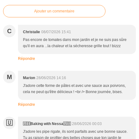
Ajouter un commentaire
C
Christalie
08/07/2026 15:41
Pas encore de tomates dans mon jardin et je ne suis pas sûre
qu'il en aura ...la chaleur et la sécheresse grille tout ! bizzz
Répondre
M
Marion
28/06/2026 14:16
J'adore cette forme de pâtes et avec une sauce aux poivrons,
cela ne peut qu'être délicieux ! <br /> Bonne journée, bises.
Répondre
🇺
🇺🇸Baking with Nessa🇺🇸
28/06/2026 00:03
J'adore les pipe rigate, ils sont parfaits avec une bonne sauce.
Tu as raison de profiter des belles choses que ton jardin te