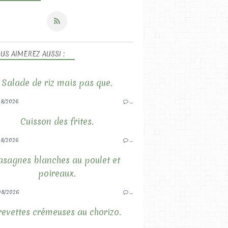
US AIMEREZ AUSSI :
Salade de riz mais pas que.
8/2026
…
Cuisson des frites.
8/2026
…
asagnes blanches au poulet et
poireaux.
08/2026
…
revettes crémeuses au chorizo.