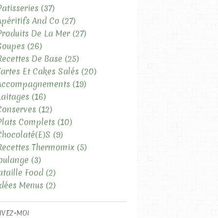
Patisseries
(37)
Apéritifs And Co
(27)
Produits De La Mer
(27)
Soupes
(26)
Recettes De Base
(25)
Tartes Et Cakes Salés
(20)
 Accompagnements
(19)
Laitages
(16)
Conserves
(12)
Plats Complets
(10)
Chocolaté(e)s
(9)
Recettes Thermomix
(5)
oulange
(3)
ataille Food
(2)
Idées Menus
(2)
IVEZ-MOI