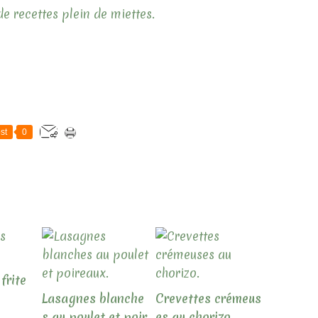
e recettes plein de miettes.
st
0
frite
Lasagnes blanche
Crevettes crémeus
s au poulet et poir
es au chorizo.