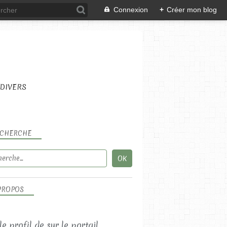
Connexion
+
Créer mon blog
DIVERS
CHERCHE
PROPOS
 le profil de
sur le portail