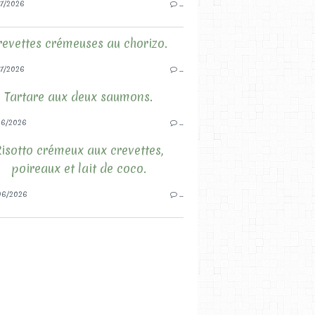
7/2026
…
revettes crémeuses au chorizo.
7/2026
…
Tartare aux deux saumons.
06/2026
…
isotto crémeux aux crevettes,
poireaux et lait de coco.
06/2026
…