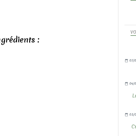
VO
ngrédients :
07/0
04/0
L
03/
C