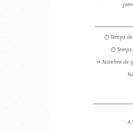
jama
__________________
⏱
Temps de
⏱
Temps 
🍴
Nombre de g
No
___________________
A 