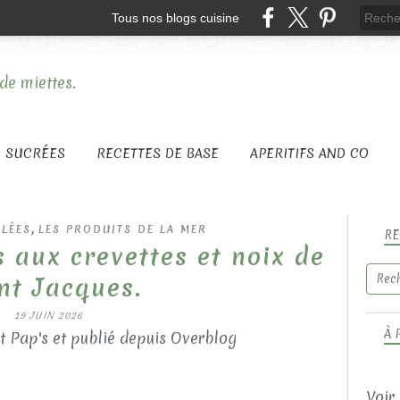
Tous nos blogs cuisine
S SUCRÉES
RECETTES DE BASE
APERITIFS AND CO
,
ALÉES
LES PRODUITS DE LA MER
RE
s aux crevettes et noix de
nt Jacques.
19 JUIN 2026
À 
t Pap's et publié depuis Overblog
Voir