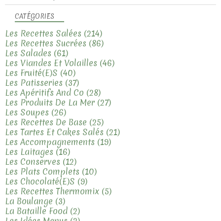
CATÉGORIES
Les Recettes Salées
(214)
Les Recettes Sucrées
(86)
Les Salades
(61)
Les Viandes Et Volailles
(46)
Les Fruité(e)s
(40)
Les Patisseries
(37)
Les Apéritifs And Co
(28)
Les Produits De La Mer
(27)
Les Soupes
(26)
Les Recettes De Base
(25)
Les Tartes Et Cakes Salés
(21)
Les Accompagnements
(19)
Les Laitages
(16)
Les Conserves
(12)
Les Plats Complets
(10)
Les Chocolaté(e)s
(9)
Les Recettes Thermomix
(5)
La Boulange
(3)
La Bataille Food
(2)
Les Idées Menus
(2)