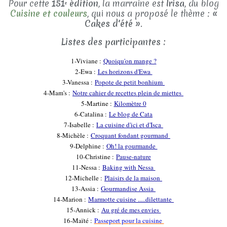
Pour cette
151ᵉ édition
, la marraine est
Irisa
, du blog
Cuisine et couleurs
, qui nous a proposé le thème :
«
Cakes d'été »
.
Listes des participantes :
1-Viviane :
Quoiqu'on mange ?
2-Ewa :
Les horizons d'Ewa
3-Vanessa :
Popote de petit bonhium
4-Mam's :
Notre cahier de recettes plein de miettes
5-Martine :
Kilomètre 0
6-Catalina :
Le blog de Cata
7-Isabelle :
La cuisine d'ici et d'Isca
8-Michèle :
Croquant fondant gourmand
9-Delphine :
Oh! la gourmande
10-Christine :
Pause-nature
11-Nessa :
Baking with Nessa
12-Michelle :
Plaisirs de la maison
13-Assia :
Gourmandise Assia
14-Marion :
Marmotte cuisine .....dilettante
15-Annick :
Au gré de mes envies
16-Maïté :
Passeport pour la cuisine