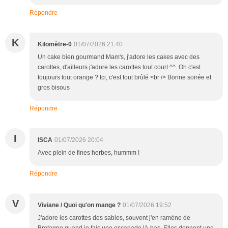
Répondre
K
Kilomètre-0
01/07/2026 21:40
Un cake bien gourmand Mam's, j'adore les cakes avec des
carottes, d'ailleurs j'adore les carottes tout court ^^. Oh c'est
toujours tout orange ? Ici, c'est tout brûlé <br /> Bonne soirée et
gros bisous
Répondre
I
ISCA
01/07/2026 20:04
Avec plein de fines herbes, hummm !
Répondre
V
Viviane / Quoi qu'on mange ?
01/07/2026 19:52
J'adore les carottes des sables, souvent j'en ramène de
Bretagne quand je fais une escapade là-bas. Elles donnent une