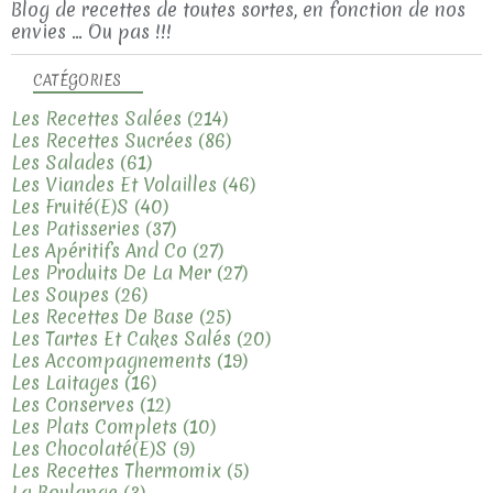
Blog de recettes de toutes sortes, en fonction de nos
envies ... Ou pas !!!
CATÉGORIES
Les Recettes Salées
(214)
Les Recettes Sucrées
(86)
Les Salades
(61)
Les Viandes Et Volailles
(46)
Les Fruité(e)s
(40)
Les Patisseries
(37)
Les Apéritifs And Co
(27)
Les Produits De La Mer
(27)
Les Soupes
(26)
Les Recettes De Base
(25)
Les Tartes Et Cakes Salés
(20)
Les Accompagnements
(19)
Les Laitages
(16)
Les Conserves
(12)
Les Plats Complets
(10)
Les Chocolaté(e)s
(9)
Les Recettes Thermomix
(5)
La Boulange
(3)