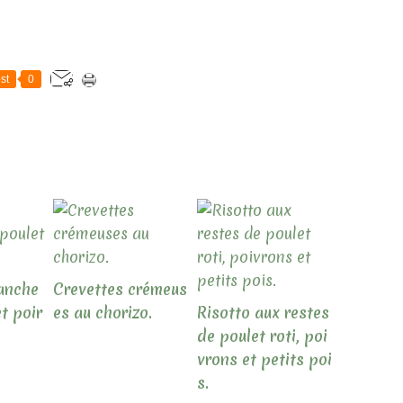
st
0
anche
Crevettes crémeus
et poir
es au chorizo.
Risotto aux restes
de poulet roti, poi
vrons et petits poi
s.