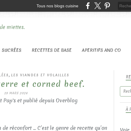
Tous nos blogs cuisine
S SUCRÉES
RECETTES DE BASE
APERITIFS AND CO
,
LÉES
LES VIANDES ET VOLAILLES
RE
erre et corned beef.
19 MARS 2026
t Pap's et publié depuis Overblog
À 
 de réconfort … C’est le genre de recette qu’on
Voir