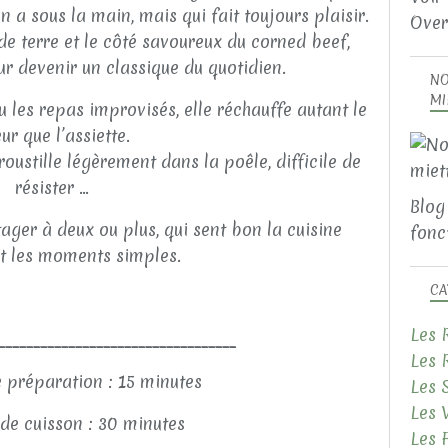
n a sous la main, mais qui fait toujours plaisir.
Over
e terre et le côté savoureux du corned beef,
ur devenir un classique du quotidien.
NO
MI
u les repas improvisés, elle réchauffe autant le
ur que l’assiette.
roustille légèrement dans la poêle, difficile de
résister …
Blog
ager à deux ou plus, qui sent bon la cuisine
fonct
t les moments simples.
CA
Les 
__________________________________
Les 
 préparation : 15 minutes
Les 
Les 
de cuisson : 30 minutes
Les 