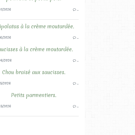
7/2026
…
ipolatas à la crème moutardée.
6/2026
…
ucisses à la crème moutardée.
06/2026
…
Chou braisé aux saucisses.
5/2026
…
Petits parmentiers.
5/2026
…