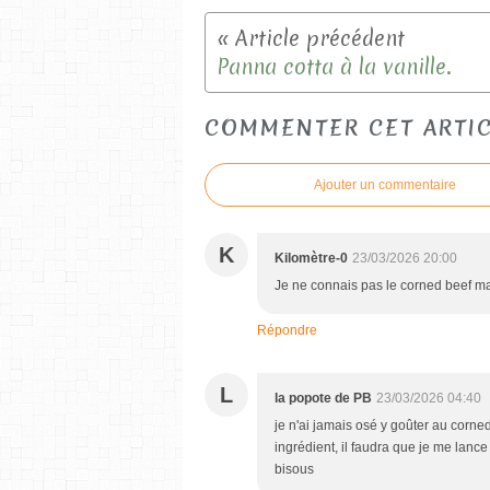
Panna cotta à la vanille.
COMMENTER CET ARTI
Ajouter un commentaire
K
Kilomètre-0
23/03/2026 20:00
Je ne connais pas le corned beef mai
Répondre
L
la popote de PB
23/03/2026 04:40
je n'ai jamais osé y goûter au corne
ingrédient, il faudra que je me lance
bisous