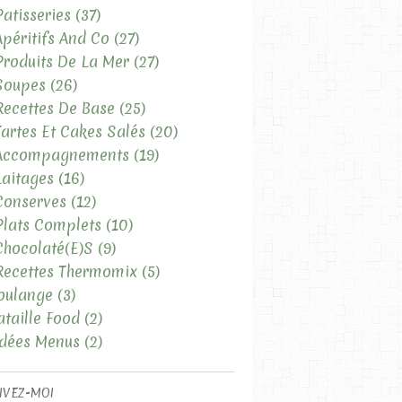
Patisseries
(37)
Apéritifs And Co
(27)
Produits De La Mer
(27)
Soupes
(26)
Recettes De Base
(25)
Tartes Et Cakes Salés
(20)
 Accompagnements
(19)
Laitages
(16)
Conserves
(12)
Plats Complets
(10)
Chocolaté(e)s
(9)
Recettes Thermomix
(5)
oulange
(3)
ataille Food
(2)
Idées Menus
(2)
IVEZ-MOI