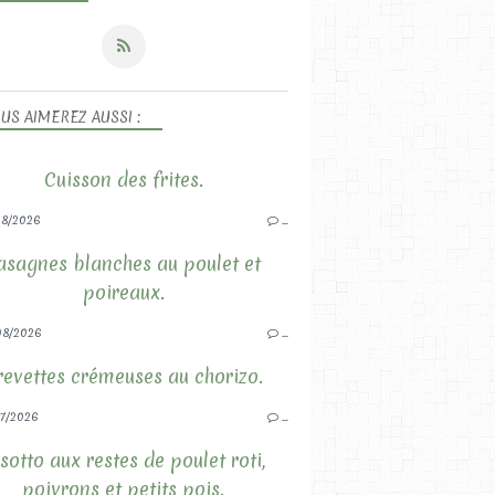
US AIMEREZ AUSSI :
Cuisson des frites.
8/2026
…
asagnes blanches au poulet et
poireaux.
08/2026
…
revettes crémeuses au chorizo.
7/2026
…
sotto aux restes de poulet roti,
poivrons et petits pois.