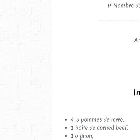
🍴
Nombre de
___________________
A 
I
4–5 pommes de terre,
1 boîte de corned beef,
1 oignon,