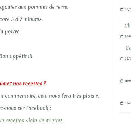
l’ajouter aux pommes de terre.
30/0
core 5 à 7 minutes.
Ch
u poivre.
13/0
Sa
Bon appétit !!!
02/
19/0
aimez nos recettes ?
tit commentaire, cela nous fera très plaisir.
07/0
z-nous sur Facebook :
e recettes plein de miettes.