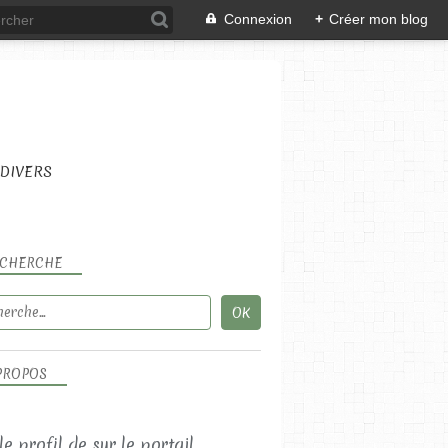
Connexion
+
Créer mon blog
DIVERS
CHERCHE
PROPOS
 le profil de
sur le portail