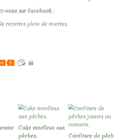
z-nous sur Facebook :
e recettes plein de miettes.
st
0
carame
Cake moelleux aux
pêches.
Confiture de pêch