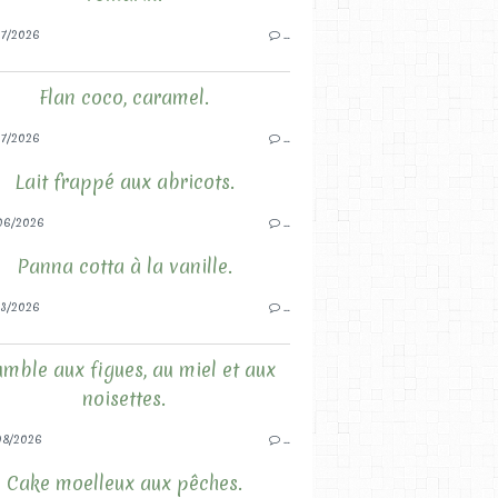
7/2026
…
Flan coco, caramel.
7/2026
…
Lait frappé aux abricots.
06/2026
…
Panna cotta à la vanille.
3/2026
…
mble aux figues, au miel et aux
noisettes.
08/2026
…
Cake moelleux aux pêches.