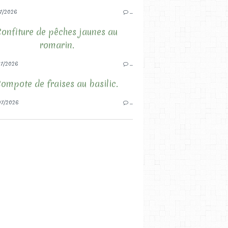
7/2026
…
Confiture de pêches jaunes au
romarin.
7/2026
…
ompote de fraises au basilic.
7/2026
…