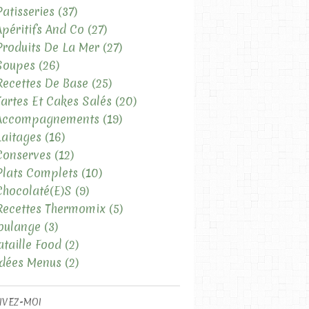
Patisseries
(37)
Apéritifs And Co
(27)
Produits De La Mer
(27)
Soupes
(26)
Recettes De Base
(25)
Tartes Et Cakes Salés
(20)
 Accompagnements
(19)
Laitages
(16)
Conserves
(12)
Plats Complets
(10)
Chocolaté(e)s
(9)
Recettes Thermomix
(5)
oulange
(3)
ataille Food
(2)
Idées Menus
(2)
IVEZ-MOI