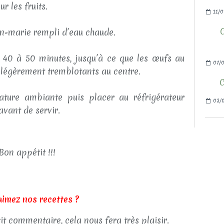
r les fruits.
11/0
in-marie rempli d’eau chaude.
 40 à 50 minutes, jusqu’à ce que les œufs au
07/0
e légèrement tremblotants au centre.
C
rature ambiante puis placer au réfrigérateur
03/0
vant de servir.
Bon appétit !!!
aimez nos recettes ?
tit commentaire, cela nous fera très plaisir.