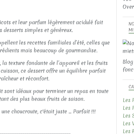
Over
icots et leur parfum légèrement acidulé fait
NO
s desserts simples et généreux.
MI
pellent les recettes familiales d’été, celles que
grédients mais beaucoup de gourmandise.
Blog
, la texture fondante de l’appareil et les fruits
fonct
uisson, ce dessert offre un équilibre parfait
raîcheur et réconfort.
CA
ait sont idéaux pour terminer un repas en toute
itant des plus beaux fruits de saison.
Les 
Les 
ne choucroute, c'était juste ... Parfait !!!
Les 
Les 
Les 
__________________________________