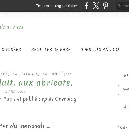
Tous nos blogs cuisine
S SUCRÉES
RECETTES DE BASE
APERITIFS AND CO
,
,
RÉES
LES LAITAGES
LES FRUITÉ(E)S
RE
ait, aux abricots.
27 MAI 2026
t Pap's et publié depuis Overblog
À 
ter du mercredi ...
Voir