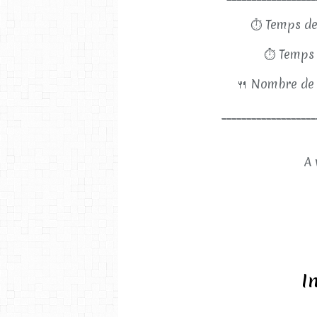
⏱
Temps de
⏱
Temps 
🍴
Nombre de 
___________________
A 
I