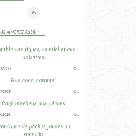
US AIMEREZ AUSSI :
mble aux figues, au miel et aux
noisettes.
08/2026
…
Flan coco, caramel.
7/2026
…
Cake moelleux aux pêches.
7/2026
…
Confiture de pêches jaunes au
romarin.