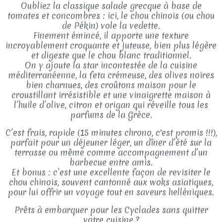
Oubliez la classique salade grecque à base de
tomates et concombres : ici, le chou chinois (ou chou
de Pékin) vole la vedette.
Finement émincé, il apporte une texture
incroyablement croquante et juteuse, bien plus légère
et digeste que le chou blanc traditionnel.
On y ajoute la star incontestée de la cuisine
méditerranéenne, la feta crémeuse, des olives noires
bien charnues, des croûtons maison pour le
croustillant irrésistible et une vinaigrette maison à
l’huile d’olive, citron et origan qui réveille tous les
parfums de la Grèce.
C’est frais, rapide (15 minutes chrono, c'est promis !!!),
parfait pour un déjeuner léger, un dîner d’été sur la
terrasse ou même comme accompagnement d’un
barbecue entre amis.
Et bonus : c’est une excellente façon de revisiter le
chou chinois, souvent cantonné aux woks asiatiques,
pour lui offrir un voyage tout en saveurs helléniques.
Prêts à embarquer pour les Cyclades sans quitter
votre cuisine ?