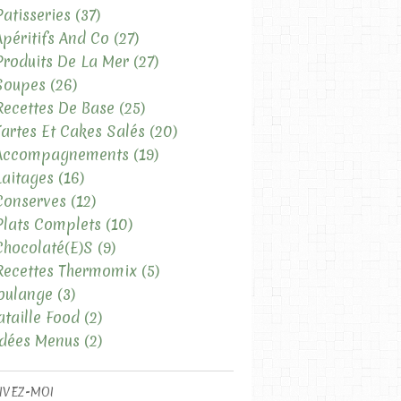
Patisseries
(37)
Apéritifs And Co
(27)
LES RECETTES SALÉES
Produits De La Mer
(27)
LES PLATS COMPLETS
Soupes
(26)
LES SALADES
Recettes De Base
(25)
Tartes Et Cakes Salés
(20)
 Accompagnements
(19)
Laitages
(16)
Conserves
(12)
Plats Complets
(10)
Chocolaté(e)s
(9)
Recettes Thermomix
(5)
oulange
(3)
LES RECETTES SALÉES
ataille Food
(2)
LES SALADES
Idées Menus
(2)
IVEZ-MOI