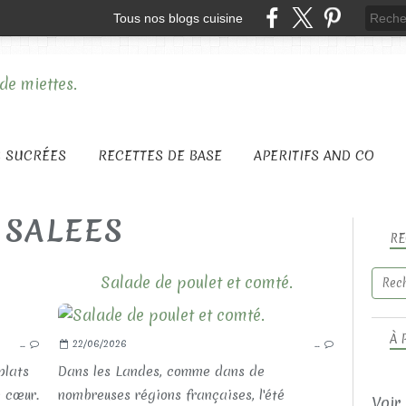
Tous nos blogs cuisine
S SUCRÉES
RECETTES DE BASE
APERITIFS AND CO
 SALEES
RE
Salade de poulet et comté.
LES RECETTES SALÉES
À 
…
22/06/2026
…
LES PLATS COMPLETS
plats
Dans les Landes, comme dans de
e cœur.
nombreuses régions françaises, l'été
Voir