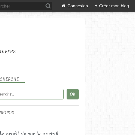
Connexion
+
Créer mon blog
DIVERS
CHERCHE
LES RECETTES SALÉES
PROPOS
LES SALADES
 le profil de
sur le portail