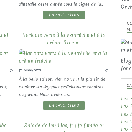
s'installe cette année sous le signe de la...
Over
EN SAVOIR PLUS
NO
MI
s et
Haricots verts à la ventrèche et à la
crème fraiche.
LES RECETTES SALÉES
Blog
LES PRODUITS DE LA MER
fonct
…
18/06/2026
…
À la belle saison, rien ne vaut le plaisir de
CA
 wok
cuisiner les légumes fraîchement récoltés
.
au jardin. Nous avons la...
Les 
Les 
EN SAVOIR PLUS
Les 
Les 
dée.
Salade de lentilles, truite fumée et
Les 