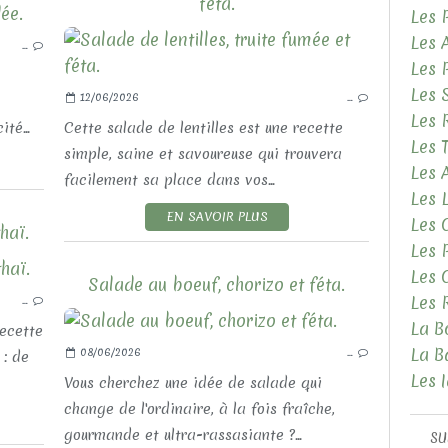
féta.
Les 
LES RECETTES SALÉES
Les 
…
LES VIANDES ET VOLAILLES
Les 
Les 
12/06/2026
…
Les 
té...
Cette salade de lentilles est une recette
Les 
simple, saine et savoureuse qui trouvera
Les
facilement sa place dans vos...
Les 
EN SAVOIR PLUS
Les 
haï.
Les 
Les 
LES RECETTES SALÉES
Salade au boeuf, chorizo et féta.
Les 
…
LES PLATS COMPLETS
La B
recette
La B
08/06/2026
…
 : de
Les 
Vous cherchez une idée de salade qui
change de l'ordinaire, à la fois fraîche,
gourmande et ultra-rassasiante ?...
SU