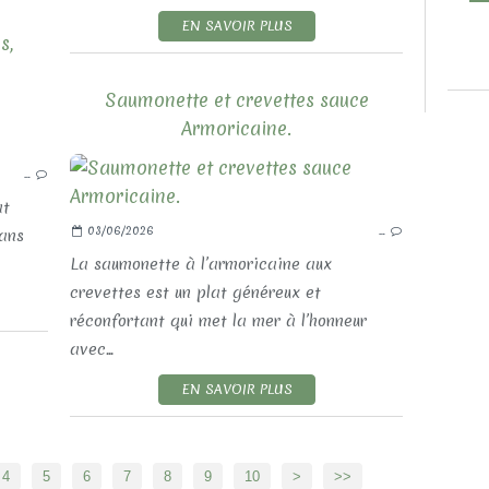
EN SAVOIR PLUS
s,
Saumonette et crevettes sauce
LES RECETTES SALÉES
Armoricaine.
LES PRODUITS DE LA MER
…
at
03/06/2026
…
sans
La saumonette à l’armoricaine aux
crevettes est un plat généreux et
réconfortant qui met la mer à l’honneur
avec...
EN SAVOIR PLUS
20
4
5
6
7
8
9
10
>
>>