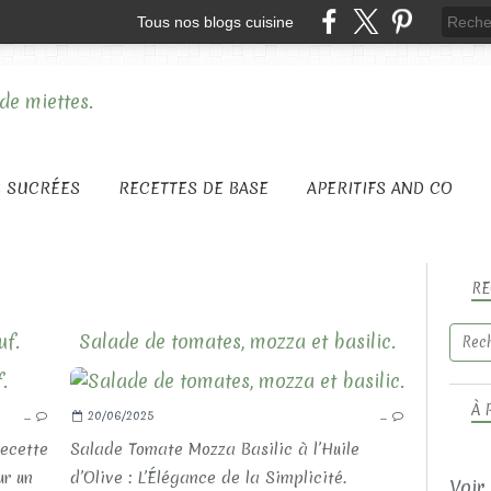
Tous nos blogs cuisine
S SUCRÉES
RECETTES DE BASE
APERITIFS AND CO
RE
uf.
Salade de tomates, mozza et basilic.
LES RECETTES SALÉES
À 
…
20/06/2025
…
LES VIANDES ET VOLAILLES
LES SALADES
recette
Salade Tomate Mozza Basilic à l’Huile
ur un
d’Olive : L’Élégance de la Simplicité.
Voir