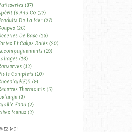
Patisseries
(37)
Apéritifs And Co
(27)
Produits De La Mer
(27)
Soupes
(26)
Recettes De Base
(25)
Tartes Et Cakes Salés
(20)
 Accompagnements
(19)
Laitages
(16)
Conserves
(12)
Plats Complets
(10)
Chocolaté(e)s
(9)
LES RECETTES SALÉES
Recettes Thermomix
(5)
LES SALADES
oulange
(3)
ataille Food
(2)
Idées Menus
(2)
IVEZ-MOI