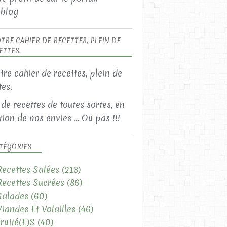
blog
TRE CAHIER DE RECETTES, PLEIN DE
ETTES.
LES RECETTES SALÉES
LES SALADES
 de recettes de toutes sortes, en
ion de nos envies ... Ou pas !!!
TÉGORIES
Recettes Salées
(213)
Recettes Sucrées
(86)
Salades
(60)
Viandes Et Volailles
(46)
LES RECETTES SALÉES
Fruité(e)s
(40)
LES SALADES