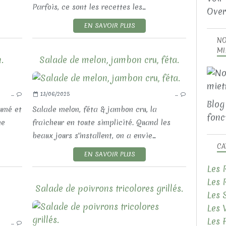
Parfois, ce sont les recettes les...
Over
EN SAVOIR PLUS
NO
MI
.
Salade de melon, jambon cru, féta.
LES RECETTES SALÉES
…
13/06/2025
…
LES ACCOMPAGNEMENTS
Blog
LES SALADES
fumé et
Salade melon, féta & jambon cru, la
fonct
ne
fraicheur en toute simplicité. Quand les
beaux jours s'installent, on a envie...
CA
EN SAVOIR PLUS
Les 
Les 
Salade de poivrons tricolores grillés.
Les 
Les 
LES RECETTES SALÉES
Les 
…
LES SALADES