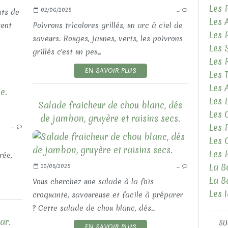
Les 
02/06/2025
…
ats de
Les 
tent
Poivrons tricolores grillés, un arc à ciel de
Les 
saveurs. Rouges, jaunes, verts, les poivrons
Les 
grillés c'est un peu...
Les 
EN SAVOIR PLUS
Les 
Les
e.
Les 
Salade fraicheur de chou blanc, dés
Les 
LES RECETTES SALÉES
de jambon, gruyère et raisins secs.
Les 
…
LES SALADES
Les 
Les 
rée,
La B
10/05/2025
…
La B
Vous cherchez une salade à la fois
Les 
croquante, savoureuse et facile à préparer
? Cette salade de chou blanc, dés...
ar.
SU
EN SAVOIR PLUS