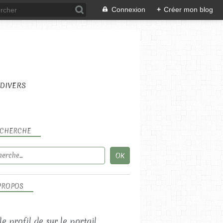
Connexion
+
Créer mon blog
DIVERS
CHERCHE
LES RECETTES SALÉES
PROPOS
LES SALADES
 le profil de
sur le portail