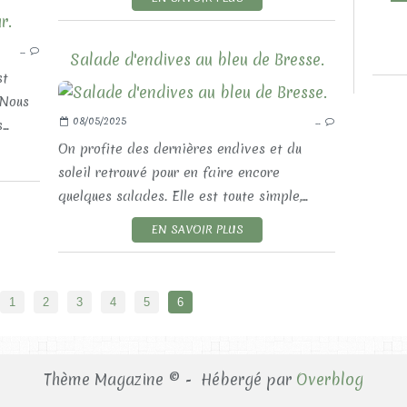
LES RECETTES SALÉES
…
LES SALADES
Salade d'endives au bleu de Bresse.
st
 Nous
08/05/2025
…
..
On profite des dernières endives et du
soleil retrouvé pour en faire encore
quelques salades. Elle est toute simple,...
EN SAVOIR PLUS
1
2
3
4
5
6
Thème Magazine © - Hébergé par
Overblog