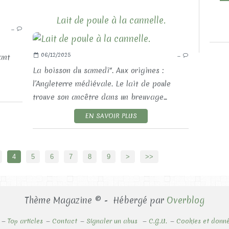
LES RECETTES SUCRÉES
Lait de poule à la cannelle.
…
LES PATISSERIES
06/12/2025
…
ant
La boisson du samedi". Aux origines :
l’Angleterre médiévale. Le lait de poule
trouve son ancêtre dans un breuvage...
EN SAVOIR PLUS
4
5
6
7
8
9
>
>>
Thème Magazine © - Hébergé par
Overblog
Top articles
Contact
Signaler un abus
C.G.U.
Cookies et donné