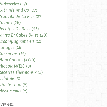
Patisseries
(37)
LES RECETTES SUCRÉES
Apéritifs And Co
(27)
LES PATISSERIES
Produits De La Mer
(27)
Soupes
(26)
Recettes De Base
(25)
Tartes Et Cakes Salés
(20)
 Accompagnements
(19)
Laitages
(16)
Conserves
(12)
Plats Complets
(10)
Chocolaté(e)s
(9)
LES RECETTES SUCRÉES
Recettes Thermomix
(5)
LES FRUITÉ(E)S
oulange
(3)
LES CONSERVES
ataille Food
(2)
Idées Menus
(2)
IVEZ-MOI