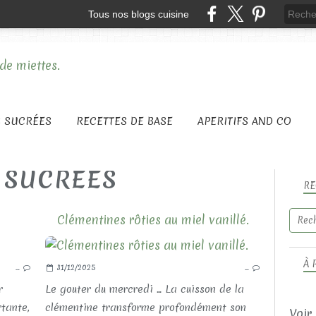
Tous nos blogs cuisine
S SUCRÉES
RECETTES DE BASE
APERITIFS AND CO
 SUCREES
RE
Clémentines rôties au miel vanillé.
LES RECETTES SUCRÉES
À 
…
31/12/2025
…
LES LAITAGES
LES CHOCOLATÉ(E)S
r
Le gouter du mercredi ... La cuisson de la
rtante,
clémentine transforme profondément son
Voir