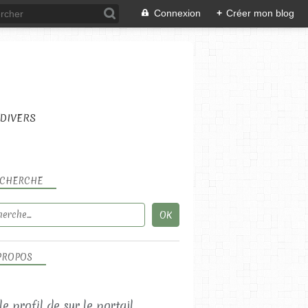
Connexion
+
Créer mon blog
DIVERS
CHERCHE
LES RECETTES SUCRÉES
PROPOS
LES FRUITÉ(E)S
 le profil de
sur le portail