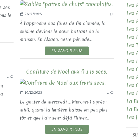
Les 
LES CONSERVES
re ses
Les 
21/12/2025
…
ous le
Les 
À l’approche des fêtes de fin d’année, la
Les 
cuisine devient le cœur battant de la
Les 
maison. En Alsace, cette période...
Les 
EN SAVOIR PLUS
Les
Les 
Les 
LES RECETTES SUCRÉES
Confiture de Noël aux fruits secs.
Les 
…
LES PATISSERIES
Les 
in
Les 
10/12/2025
…
la
La B
Le gouter du mercredi ... Mercredi après-
La B
midi, quand la lumière baisse un peu plus
Les 
tôt et que l’air sent déjà l’hiver,...
EN SAVOIR PLUS
SU