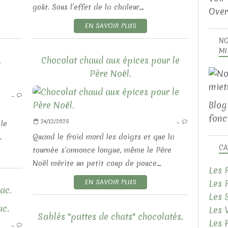
goût. Sous l’effet de la chaleur,...
Over
EN SAVOIR PLUS
NO
MI
.
Chocolat chaud aux épices pour le
Père Noël.
LES RECETTES SUCRÉES
…
LES PATISSERIES
Blog
fonct
24/12/2025
…
le
.
Quand le froid mord les doigts et que la
CA
tournée s’annonce longue, même le Père
Noël mérite un petit coup de pouce....
Les 
Les 
EN SAVOIR PLUS
ac.
Les 
Les 
LES RECETTES SUCRÉES
Sablés "pattes de chats" chocolatés.
Les 
…
LES FRUITÉ(E)S