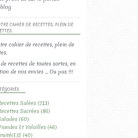
blog
TRE CAHIER DE RECETTES, PLEIN DE
ETTES.
LES RECETTES SUCRÉES
 de recettes de toutes sortes, en
LES CHOCOLATÉ(E)S
ion de nos envies ... Ou pas !!!
TÉGORIES
Recettes Salées
(213)
Recettes Sucrées
(86)
Salades
(60)
Viandes Et Volailles
(46)
Fruité(e)s
(40)