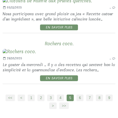
03/11/2025
…
Nous participons avec grand plaisir au jeu « Recette autour
d’un ingrédient », une belle initiative culinaire lancée...
EN SAVOIR PLUS
Rochers coco.
29/10/2025
…
Le gouter du mercredi ... Il y a des recettes qui sentent bon la
simplicité et la gourmandise d’enfance. Les rochers...
EN SAVOIR PLUS
<<
<
1
2
3
4
5
6
7
8
9
>
>>