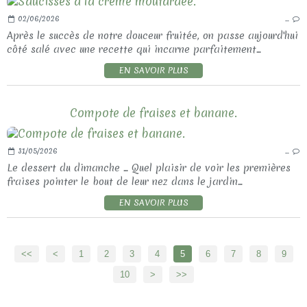
02/06/2026
…
Après le succès de notre douceur fruitée, on passe aujourd'hui
côté salé avec une recette qui incarne parfaitement...
EN SAVOIR PLUS
Compote de fraises et banane.
31/05/2026
…
Le dessert du dimanche ... Quel plaisir de voir les premières
fraises pointer le bout de leur nez dans le jardin...
EN SAVOIR PLUS
<<
<
1
2
3
4
5
6
7
8
9
10
20
30
>
>>