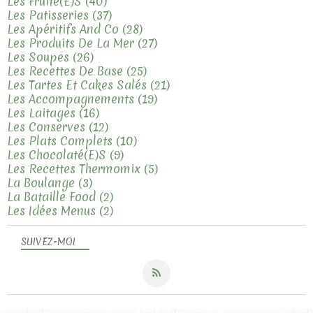
Les Fruité(e)s
(40)
Les Patisseries
(37)
Les Apéritifs And Co
(28)
Les Produits De La Mer
(27)
Les Soupes
(26)
Les Recettes De Base
(25)
Les Tartes Et Cakes Salés
(21)
Les Accompagnements
(19)
Les Laitages
(16)
Les Conserves
(12)
Les Plats Complets
(10)
Les Chocolaté(e)s
(9)
Les Recettes Thermomix
(5)
La Boulange
(3)
La Bataille Food
(2)
Les Idées Menus
(2)
SUIVEZ-MOI