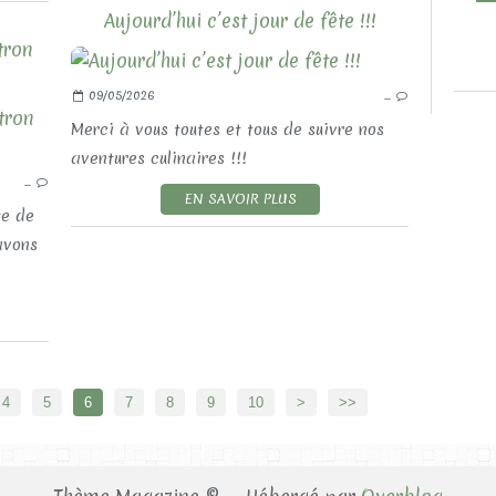
Aujourd’hui c’est jour de fête !!!
tron
09/05/2026
…
LES RECETTES SALÉES
Merci à vous toutes et tous de suivre nos
LES APÉRITIFS AND CO
aventures culinaires !!!
…
EN SAVOIR PLUS
te de
avons
20
30
4
5
6
7
8
9
10
>
>>