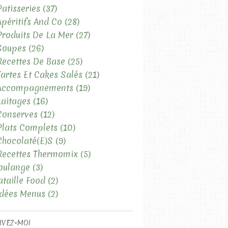
Patisseries
(37)
Apéritifs And Co
(28)
Produits De La Mer
(27)
Soupes
(26)
Recettes De Base
(25)
Tartes Et Cakes Salés
(21)
 Accompagnements
(19)
Laitages
(16)
Conserves
(12)
LES RECETTES SALÉES
Plats Complets
(10)
LES SOUPES
Chocolaté(e)s
(9)
Recettes Thermomix
(5)
oulange
(3)
ataille Food
(2)
Idées Menus
(2)
IVEZ-MOI