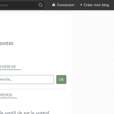
Connexion
+
Créer mon blog
DIVERS
CHERCHE
LES RECETTES SALÉES
LES SALADES
PROPOS
 le profil de
sur le portail