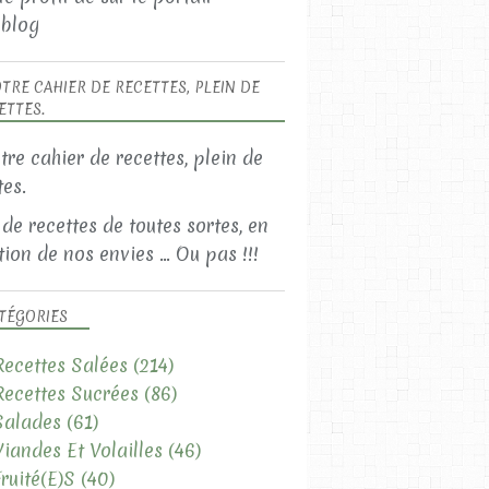
blog
TRE CAHIER DE RECETTES, PLEIN DE
ETTES.
LES RECETTES SUCRÉES
LES LAITAGES
LES FRUITÉ(E)S
 de recettes de toutes sortes, en
ion de nos envies ... Ou pas !!!
TÉGORIES
Recettes Salées
(214)
Recettes Sucrées
(86)
Salades
(61)
LES RECETTES SALÉES
Viandes Et Volailles
(46)
LES VIANDES ET VOLAILLES
Fruité(e)s
(40)