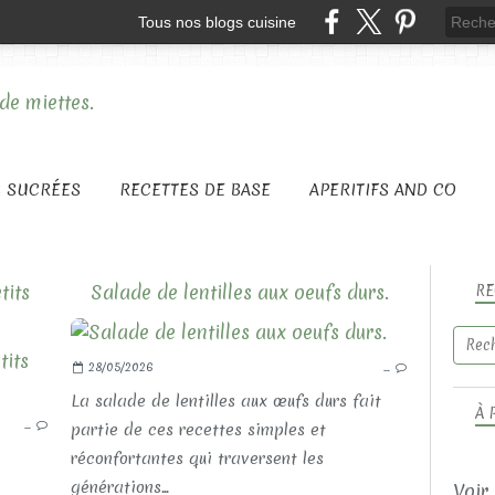
Tous nos blogs cuisine
S SUCRÉES
RECETTES DE BASE
APERITIFS AND CO
tits
Salade de lentilles aux oeufs durs.
RE
28/05/2026
…
LES RECETTES SALÉES
LES PLATS COMPLETS
La salade de lentilles aux œufs durs fait
À 
…
partie de ces recettes simples et
réconfortantes qui traversent les
générations...
Voir