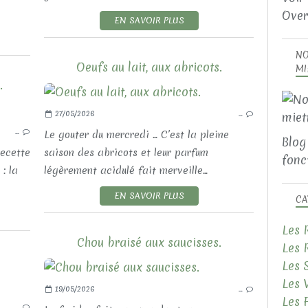
Over
EN SAVOIR PLUS
NO
Oeufs au lait, aux abricots.
MI
.
27/05/2026
…
LES RECETTES SALÉES
…
LES TARTES ET CAKES SALÉS
Le gouter du mercredi ... C’est la pleine
Blog
recette
saison des abricots et leur parfum
fonct
: la
légèrement acidulé fait merveille...
EN SAVOIR PLUS
CA
Les 
Chou braisé aux saucisses.
Les 
Les 
Les 
19/05/2026
…
LES APÉRITIFS AND CO
Les 
…