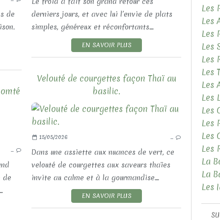
Le froid a fait son grand retour ces
Les 
ps de
derniers jours, et avec lui l’envie de plats
Les 
ison.
simples, généreux et réconfortants....
Les 
EN SAVOIR PLUS
Les 
Les 
Les 
Velouté de courgettes façon Thaï au
Les
 comté
basilic.
Les 
Les 
Les 
LES RECETTES SALÉES
Les 
15/05/2026
…
LES SALADES
Les 
…
Dans une assiette aux nuances de vert, ce
La B
and
velouté de courgettes aux saveurs thaïes
La B
 de
invite au calme et à la gourmandise....
Les 
.
EN SAVOIR PLUS
SU